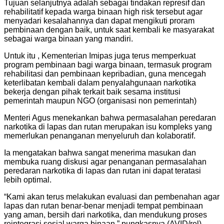
Tujuan selanjutnya adalah sebagai tindakan represif dan
rehabilitatif kepada warga binaan high risk tersebut agar
menyadari kesalahannya dan dapat mengikuti proram
pembinaan dengan baik, untuk saat kembali ke masyarakat
sebagai warga binaan yang mandiri.
Untuk itu , Kementerian Imipas juga terus memperkuat
program pembinaan bagi warga binaan, termasuk program
rehabilitasi dan pembinaan kepribadian, guna mencegah
keterlibatan kembali dalam penyalahgunaan narkotika
bekerja dengan pihak terkait baik sesama institusi
pemerintah maupun NGO (organisasi non pemerintah)
Menteri Agus menekankan bahwa permasalahan peredaran
narkotika di lapas dan rutan merupakan isu kompleks yang
memerlukan penanganan menyeluruh dan kolaboratif.
Ia mengatakan bahwa sangat menerima masukan dan
membuka ruang diskusi agar penanganan permasalahan
peredaran narkotika di lapas dan rutan ini dapat teratasi
lebih optimal.
“Kami akan terus melakukan evaluasi dan pembenahan agar
lapas dan rutan benar-benar menjadi tempat pembinaan
yang aman, bersih dari narkotika, dan mendukung proses
reintegrasi sosial warga binaan,” pungkasnya.(AVID/rel)