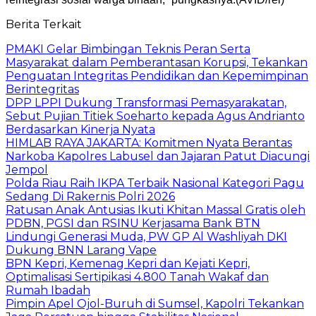
Berita Terkait
PMAKI Gelar Bimbingan Teknis Peran Serta
Masyarakat dalam Pemberantasan Korupsi, Tekankan
Penguatan Integritas Pendidikan dan Kepemimpinan
Berintegritas
DPP LPPI Dukung Transformasi Pemasyarakatan,
Sebut Pujian Titiek Soeharto kepada Agus Andrianto
Berdasarkan Kinerja Nyata
HIMLAB RAYA JAKARTA: Komitmen Nyata Berantas
Narkoba Kapolres Labusel dan Jajaran Patut Diacungi
Jempol
Polda Riau Raih IKPA Terbaik Nasional Kategori Pagu
Sedang Di Rakernis Polri 2026
Ratusan Anak Antusias Ikuti Khitan Massal Gratis oleh
PDBN, PGSI dan RSINU Kerjasama Bank BTN
Lindungi Generasi Muda, PW GP Al Washliyah DKI
Dukung BNN Larang Vape
BPN Kepri, Kemenag Kepri dan Kejati Kepri,
Optimalisasi Sertipikasi 4.800 Tanah Wakaf dan
Rumah Ibadah
Pimpin Apel Ojol-Buruh di Sumsel, Kapolri Tekankan