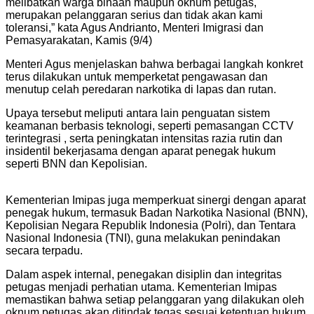
melibatkan warga binaan maupun oknum petugas,
merupakan pelanggaran serius dan tidak akan kami
toleransi,” kata Agus Andrianto, Menteri Imigrasi dan
Pemasyarakatan, Kamis (9/4)
Menteri Agus menjelaskan bahwa berbagai langkah konkret
terus dilakukan untuk memperketat pengawasan dan
menutup celah peredaran narkotika di lapas dan rutan.
Upaya tersebut meliputi antara lain penguatan sistem
keamanan berbasis teknologi, seperti pemasangan CCTV
terintegrasi , serta peningkatan intensitas razia rutin dan
insidentil bekerjasama dengan aparat penegak hukum
seperti BNN dan Kepolisian.
Kementerian Imipas juga memperkuat sinergi dengan aparat
penegak hukum, termasuk Badan Narkotika Nasional (BNN),
Kepolisian Negara Republik Indonesia (Polri), dan Tentara
Nasional Indonesia (TNI), guna melakukan penindakan
secara terpadu.
Dalam aspek internal, penegakan disiplin dan integritas
petugas menjadi perhatian utama. Kementerian Imipas
memastikan bahwa setiap pelanggaran yang dilakukan oleh
oknum petugas akan ditindak tegas sesuai ketentuan hukum