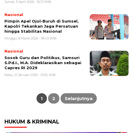
Jumat, 3 April 2026 - 16:13 WIB
Nasional
Pimpin Apel Ojol-Buruh di Sumsel,
Kapolri Tekankan Jaga Persatuan
hingga Stabilitas Nasional
Minggu, 8 Maret 2026 - 18:43 WIB
Nasional
Sosok Guru dan Politikus, Samsuri
S.Pd.I., M.A. Dideklarasikan sebagai
Capres RI 2029
Rabu, 21 Januari 2026 - 01:02 WIB
Paginasi
pos
1
2
Selanjutnya
HUKUM & KRIMINAL