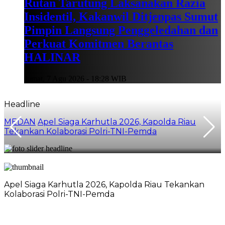
Rutan Tarutung Laksanakan Razia
Insidentil, Kakanwil Ditjenpas Sumut
Pimpin Langsung Penggeledahan dan
Perkuat Komitmen Berantas
HALINAR
Jumat, 7 Agu 2026 - 18:28 WIB
Headline
MEDAN
Apel Siaga Karhutla 2026, Kapolda Riau
Tekankan Kolaborasi Polri-TNI-Pemda
Apel Siaga Karhutla 2026, Kapolda Riau Tekankan
Kolaborasi Polri-TNI-Pemda