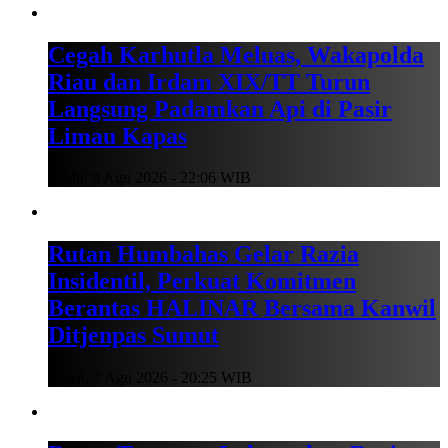
Cegah Karhutla Meluas, Wakapolda
Riau dan Irdam XIX/TT Turun
Langsung Padamkan Api di Pasir
Limau Kapas
Sabtu, 8 Agu 2026 - 22:06 WIB
Rutan Humbahas Gelar Razia
Insidentil, Perkuat Komitmen
Berantas HALINAR Bersama Kanwil
Ditjenpas Sumut
Jumat, 7 Agu 2026 - 20:25 WIB