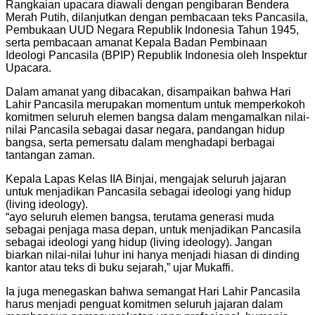
Rangkaian upacara diawali dengan pengibaran Bendera
Merah Putih, dilanjutkan dengan pembacaan teks Pancasila,
Pembukaan UUD Negara Republik Indonesia Tahun 1945,
serta pembacaan amanat Kepala Badan Pembinaan
Ideologi Pancasila (BPIP) Republik Indonesia oleh Inspektur
Upacara.
Dalam amanat yang dibacakan, disampaikan bahwa Hari
Lahir Pancasila merupakan momentum untuk memperkokoh
komitmen seluruh elemen bangsa dalam mengamalkan nilai-
nilai Pancasila sebagai dasar negara, pandangan hidup
bangsa, serta pemersatu dalam menghadapi berbagai
tantangan zaman.
Kepala Lapas Kelas IIA Binjai, mengajak seluruh jajaran
untuk menjadikan Pancasila sebagai ideologi yang hidup
(living ideology).
“ayo seluruh elemen bangsa, terutama generasi muda
sebagai penjaga masa depan, untuk menjadikan Pancasila
sebagai ideologi yang hidup (living ideology). Jangan
biarkan nilai-nilai luhur ini hanya menjadi hiasan di dinding
kantor atau teks di buku sejarah,” ujar Mukaffi.
Ia juga menegaskan bahwa semangat Hari Lahir Pancasila
harus menjadi penguat komitmen seluruh jajaran dalam