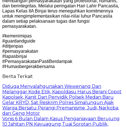
membangun pemasyarakatan yang profesional, humanis,
dan berintegritas. Melalui peringatan Hari Lahir Pancasila,
Lapas Kelas IIA Binjai terus meneguhkan komitmennya
untuk mengimplementasikan nilai-nilai luhur Pancasila
dalam setiap pelaksanaan tugas dan fungsi
pemasyarakatan.
#kemenimipas
#guardandguide
#ditjenpas
#pemasyarakatan
#lapasbinjai
#PemasyarakatanPastiBerdampak
#Humasbergerakbersama
Berita Terkait
Diduga Menyalahgunakan Wewenang Dan
Melanggar Kode Etik, Kapoldasu Harus Berani Copot
Kapolsek, Kanit Dan Penyidik Polsek Medan Baru
Gelar KRYD, Sat Reskrim Polres Simalungun Ajak
Warga Bersatu Perangi Premanisme, Judi, Narkoba,
dan Geng Motor
Vonis 6 Bulan Dalam Kasus Penganiayaan Berujung
10 Jahitan PN Kayuagung Tuai Sorotan Publik,