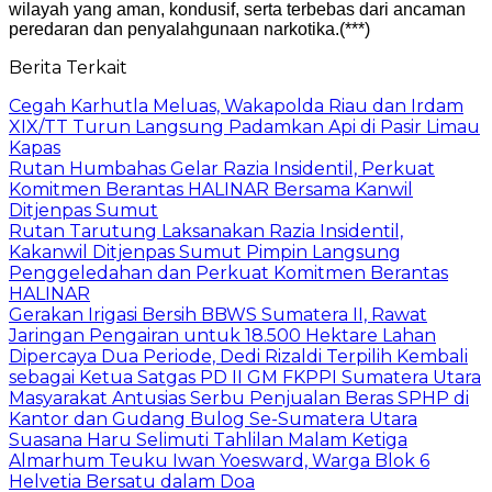
wilayah yang aman, kondusif, serta terbebas dari ancaman
peredaran dan penyalahgunaan narkotika.(***)
Berita Terkait
Cegah Karhutla Meluas, Wakapolda Riau dan Irdam
XIX/TT Turun Langsung Padamkan Api di Pasir Limau
Kapas
Rutan Humbahas Gelar Razia Insidentil, Perkuat
Komitmen Berantas HALINAR Bersama Kanwil
Ditjenpas Sumut
Rutan Tarutung Laksanakan Razia Insidentil,
Kakanwil Ditjenpas Sumut Pimpin Langsung
Penggeledahan dan Perkuat Komitmen Berantas
HALINAR
Gerakan Irigasi Bersih BBWS Sumatera II, Rawat
Jaringan Pengairan untuk 18.500 Hektare Lahan
Dipercaya Dua Periode, Dedi Rizaldi Terpilih Kembali
sebagai Ketua Satgas PD II GM FKPPI Sumatera Utara
Masyarakat Antusias Serbu Penjualan Beras SPHP di
Kantor dan Gudang Bulog Se-Sumatera Utara
Suasana Haru Selimuti Tahlilan Malam Ketiga
Almarhum Teuku Iwan Yoesward, Warga Blok 6
Helvetia Bersatu dalam Doa