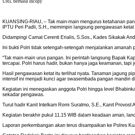
URL berhasil dicopy
KUANSING-RIAU, – Tak main-main mengurus ketahanan panga
IPTU Peri Padli, S.H., memimpin langsung pengawasan ketat la
Didampingi Camat Cerenti Erialis, S.Sos., Kades Sikakak An
Ini bukti Polri tidak setengah-setengah menjalankan amanah p
“Tak main-main urus pangan. Ini perintah langsung Bapak Ka
tercapai. Polri harus hadir, bukan hanya jaga keamanan, tapi 
Hasil pengawasan ketat itu terlihat nyata. Tanaman jagung pi
intensif ini menjadi kunci agar swasembada pangan mandiri d
Kegiatan ini menegaskan anggota Polri hingga level Bhabinka
sekadar pengawas.
Turut hadir Kanit Intelkam Romi Suratmo, S.E., Kanit Provos
Kegiatan berakhir pukul 11.15 WIB dalam keadaan aman, lanca
Laporan perkembangan akan terus disampaikan ke Polres Ku