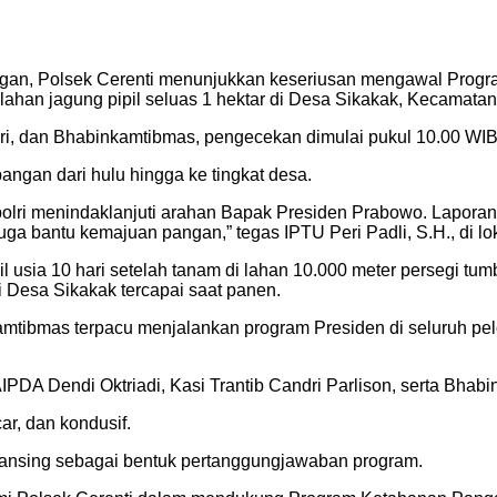
n, Polsek Cerenti menunjukkan keseriusan mengawal Program
han jagung pipil seluas 1 hektar di Desa Sikakak, Kecamatan C
dri, dan Bhabinkamtibmas, pengecekan dimulai pukul 10.00 WIB
angan dari hulu hingga ke tingkat desa.
polri menindaklanjuti arahan Bapak Presiden Prabowo. Laporan 
juga bantu kemajuan pangan,” tegas IPTU Peri Padli, S.H., di lo
pil usia 10 hari setelah tanam di lahan 10.000 meter persegi t
i Desa Sikakak tercapai saat panen.
mtibmas terpacu menjalankan program Presiden di seluruh pelos
t AIPDA Dendi Oktriadi, Kasi Trantib Candri Parlison, serta B
r, dan kondusif.
ansing sebagai bentuk pertanggungjawaban program.