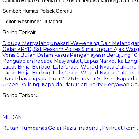
Catatan Redaksi: Berita ini disusun berdasarkan kegiatan 
Sumber: Humas Polsek Cerenti
Editor: Rosbinner Hutagaol
Berita Terkait
Diduga Menyalahgunakan Wewenang Dan Melanggar Kod
Gelar KRYD, Sat Reskrim Polres Simalungun Ajak Warg
Vonis 6 Bulan Dalam Kasus Penganiayaan Berujung 10 
Pengabdian kepada Masyarakat, Lapas Narkotika Lang
Lapas Binjai Berbagi Lele Gratis, Wujud Nyata Dukun
Lapas Binjai Berbagi Lele Gratis, Wujud Nyata Dukun
Riau Bhayangkara Run 2026 Berakhir Sukses, Kapold
Green Policing: Kapolda Riau Irjen Herry Heryawan 
Berita Terbaru
MEDAN
Rutan Humbahas Gelar Razia Insidentil, Perkuat Kom