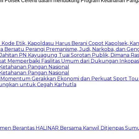
resmi Polsek Cerenti dalam mendukung Program Ketahanan Pang
e Etik, Kapoldasu Harus Berani Copot Kapolsek, Kani
a Bersatu Perangi Premanisme, Judi, Narkoba, dan Gen
Jahitan PN Kayuagung Tuai Sorotan Publik, Dimana Ras
kat Memperbaiki Fasilitas Umum dari Dukungan Inkopa
g Ketahanan Pangan Nasional
g Ketahanan Pangan Nasional
a: Momentum Gerakkan Ekonomi dan Perkuat Sport Tour
Gaungkan untuk Cegah Karhutla
itmen Berantas HALINAR Bersama Kanwil Ditjenpas Sum