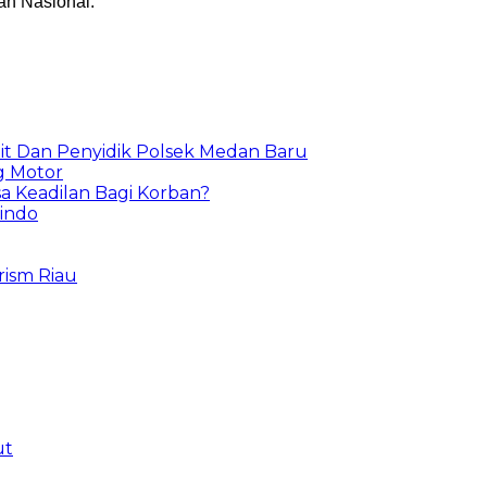
an Nasional.
t Dan Penyidik Polsek Medan Baru
g Motor
a Keadilan Bagi Korban?
sindo
ism Riau
ut