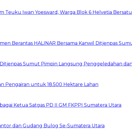
um Teuku Iwan Yoesward, Warga Blok 6 Helvetia Bersat
itmen Berantas HALINAR Bersama Kanwil Ditjenpas Sum
wil Ditjenpas Sumut Pimpin Langsung Penggeledahan d
gan Pengairan untuk 18.500 Hektare Lahan
sebagai Ketua Satgas PD II GM FKPPI Sumatera Utara
Kantor dan Gudang Bulog Se-Sumatera Utara