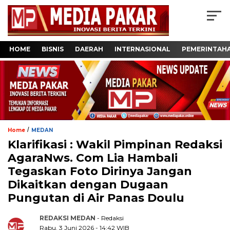
HOME
BISNIS
DAERAH
INTERNASIONAL
PEMERINTAH
/
Home
MEDAN
Klarifikasi : Wakil Pimpinan Redaksi
AgaraNws. Com Lia Hambali
Tegaskan Foto Dirinya Jangan
Dikaitkan dengan Dugaan
Pungutan di Air Panas Doulu
REDAKSI MEDAN
- Redaksi
Rabu, 3 Juni 2026 - 14:42 WIB