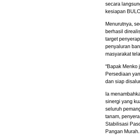
secara langsun
kesiapan BULO
Menurutnya, se
berhasil direal
target penyer
penyaluran ban
masyarakat tela
“Bapak Menko j
Persediaan yang
dan siap disalu
Ia menambahka
sinergi yang ku
seluruh pemang
tanam, penyera
Stabilisasi Pa
Pangan Murah.