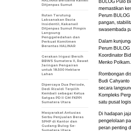
HALINAR Bersama Kanwil
BULOG Pulo Bra
Ditjenpas Sumut
memastikan kes
Perum BULOG se
Rutan Tarutung
Laksanakan Razia
pangan, stabil
Insidentil, Kakanwil
Ditjenpas Sumut Pimpin
swasembada pa
Langsung
Penggeledahan dan
Dalam kunjunga
Perkuat Komitmen
Berantas HALINAR
Perum BULOG Ma
Koordinator Bid
Gerakan Irigasi Bersih
BBWS Sumatera II, Rawat
Menko Polkam.
Jaringan Pengairan
untuk 18.500 Hektare
Rombongan dis
Lahan
Budi Cahyanto
Dipercaya Dua Periode,
secara langsung
Dedi Rizaldi Terpilih
Kembali sebagai Ketua
Kompleks Perg
Satgas PD II GM FKPPI
satu pusat logi
Sumatera Utara
Masyarakat Antusias
Di hadapan ja
Serbu Penjualan Beras
pengelolaan pa
SPHP di Kantor dan
Gudang Bulog Se-
peran penting d
Sumatera Utara