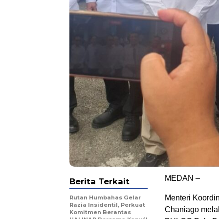
MEDAN –
Berita Terkait
Menteri Koordi
Rutan Humbahas Gelar
Razia Insidentil, Perkuat
Chaniago mela
Komitmen Berantas