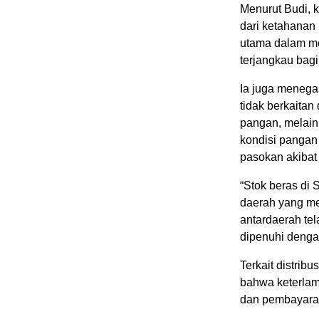
Menurut Budi, 
dari ketahanan 
utama dalam me
terjangkau bag
Ia juga meneg
tidak berkaita
pangan, melain
kondisi pangan
pasokan akibat
“Stok beras di 
daerah yang m
antardaerah te
dipenuhi dengan
Terkait distrib
bahwa keterlam
dan pembayaran