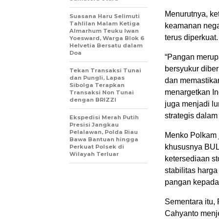
Menurutnya, ke
Suasana Haru Selimuti
Tahlilan Malam Ketiga
keamanan negar
Almarhum Teuku Iwan
terus diperkuat.
Yoesward, Warga Blok 6
Helvetia Bersatu dalam
Doa
“Pangan merupa
bersyukur dibe
Tekan Transaksi Tunai
dan Pungli, Lapas
dan memastikan
Sibolga Terapkan
menargetkan In
Transaksi Non Tunai
dengan BRIZZI
juga menjadi l
strategis dalam
Ekspedisi Merah Putih
Presisi Jangkau
Pelalawan, Polda Riau
Menko Polkam 
Bawa Bantuan hingga
khususnya BUL
Perkuat Polsek di
Wilayah Terluar
ketersediaan s
stabilitas harg
pangan kepada
Sementara itu
Cahyanto menj