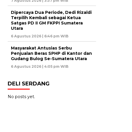
7 Agustus 2026 | 3:37 pm WIB
Dipercaya Dua Periode, Dedi Rizaldi
Terpilih Kembali sebagai Ketua
Satgas PD II GM FKPPI Sumatera
Utara
6 Agustus 2026 | 6:46 pm WIB
Masyarakat Antusias Serbu
Penjualan Beras SPHP di Kantor dan
Gudang Bulog Se-Sumatera Utara
6 Agustus 2026 | 4:05 pm WIB
DELI SERDANG
No posts yet.