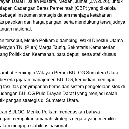
yan Darat I, Jalan Mustafa, Medan, Jumat (3/7/2026), untuk
iapan Cadangan Beras Pemerintah (CBP) yang dikelola
bagai instrumen strategis dalam menjaga ketahanan
itas pasokan dan harga pangan, serta mendukung terwujudnya
ngan nasional.
n tersebut, Menko Polkam didampingi Wakil Direktur Utama
yjen TNI (Purn) Marga Taufiq, Sekretaris Kementerian
ang Politik dan Keamanan, para deputi, serta staf khusus
ambut Pemimpin Wilayah Perum BULOG Sumatera Utara
 beserta jajaran manajemen BULOG, kemudian meninjau
 fasilitas penyimpanan beras dan sistem pengelolaan stok di
udangan BULOG Pulo Brayan Darat I yang menjadi salah
stik pangan strategis di Sumatera Utara.
jaran BULOG, Menko Polkam menegaskan bahwa
ngan merupakan amanah strategis negara yang memiliki
alam menjaga stabilitas nasional.