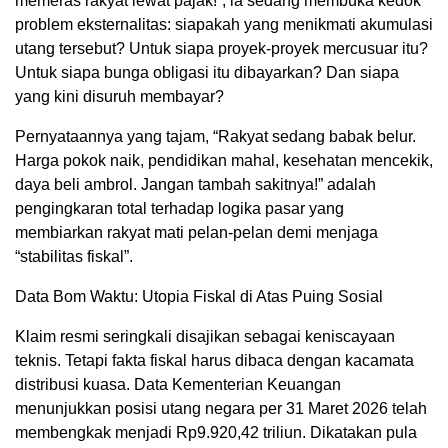
memeras rakyat lewat pajak!”, ia sedang membuka kedok
problem eksternalitas: siapakah yang menikmati akumulasi
utang tersebut? Untuk siapa proyek-proyek mercusuar itu?
Untuk siapa bunga obligasi itu dibayarkan? Dan siapa
yang kini disuruh membayar?
Pernyataannya yang tajam, “Rakyat sedang babak belur.
Harga pokok naik, pendidikan mahal, kesehatan mencekik,
daya beli ambrol. Jangan tambah sakitnya!” adalah
pengingkaran total terhadap logika pasar yang
membiarkan rakyat mati pelan-pelan demi menjaga
“stabilitas fiskal”.
Data Bom Waktu: Utopia Fiskal di Atas Puing Sosial
Klaim resmi seringkali disajikan sebagai keniscayaan
teknis. Tetapi fakta fiskal harus dibaca dengan kacamata
distribusi kuasa. Data Kementerian Keuangan
menunjukkan posisi utang negara per 31 Maret 2026 telah
membengkak menjadi Rp9.920,42 triliun. Dikatakan pula