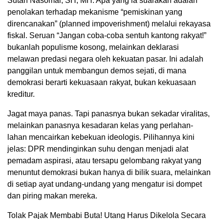
Sutan Nasomal, SH, MH. Apa yang ia suarakan adalah
penolakan terhadap mekanisme “pemiskinan yang
direncanakan” (planned impoverishment) melalui rekayasa
fiskal. Seruan “Jangan coba-coba sentuh kantong rakyat!”
bukanlah populisme kosong, melainkan deklarasi
melawan predasi negara oleh kekuatan pasar. Ini adalah
panggilan untuk membangun demos sejati, di mana
demokrasi berarti kekuasaan rakyat, bukan kekuasaan
kreditur.
Jagat maya panas. Tapi panasnya bukan sekadar viralitas,
melainkan panasnya kesadaran kelas yang perlahan-
lahan mencairkan kebekuan ideologis. Pilihannya kini
jelas: DPR mendinginkan suhu dengan menjadi alat
pemadam aspirasi, atau tersapu gelombang rakyat yang
menuntut demokrasi bukan hanya di bilik suara, melainkan
di setiap ayat undang-undang yang mengatur isi dompet
dan piring makan mereka.
Tolak Pajak Membabi Buta! Utang Harus Dikelola Secara