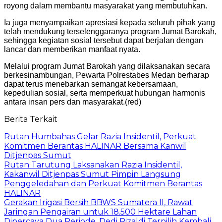
royong dalam membantu masyarakat yang membutuhkan.
Ia juga menyampaikan apresiasi kepada seluruh pihak yang
telah mendukung terselenggaranya program Jumat Barokah,
sehingga kegiatan sosial tersebut dapat berjalan dengan
lancar dan memberikan manfaat nyata.
Melalui program Jumat Barokah yang dilaksanakan secara
berkesinambungan, Pewarta Polrestabes Medan berharap
dapat terus menebarkan semangat kebersamaan,
kepedulian sosial, serta memperkuat hubungan harmonis
antara insan pers dan masyarakat.(red)
Berita Terkait
Rutan Humbahas Gelar Razia Insidentil, Perkuat
Komitmen Berantas HALINAR Bersama Kanwil
Ditjenpas Sumut
Rutan Tarutung Laksanakan Razia Insidentil,
Kakanwil Ditjenpas Sumut Pimpin Langsung
Penggeledahan dan Perkuat Komitmen Berantas
HALINAR
Gerakan Irigasi Bersih BBWS Sumatera II, Rawat
Jaringan Pengairan untuk 18.500 Hektare Lahan
Dipercaya Dua Periode, Dedi Rizaldi Terpilih Kembali