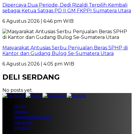
Dipercaya Dua Periode, Dedi Rizaldi Terpilih Kembali
sebagai Ketua Satgas PD II GM FKPPI Sumatera Utara
6 Agustus 2026 | 6:46 pm WIB
Masyarakat Antusias Serbu Penjualan Beras SPHP di
Kantor dan Gudang Bulog Se-Sumatera Utara
6 Agustus 2026 | 4:05 pm WIB
DELI SERDANG
No posts yet.
Home
Redaksi
Pedoman Media Siber
Disclaimer
Info Iklan