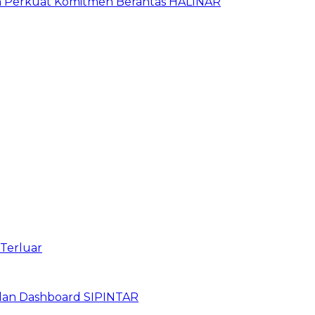
an Perkuat Komitmen Berantas HALINAR
 Terluar
dan Dashboard SIPINTAR