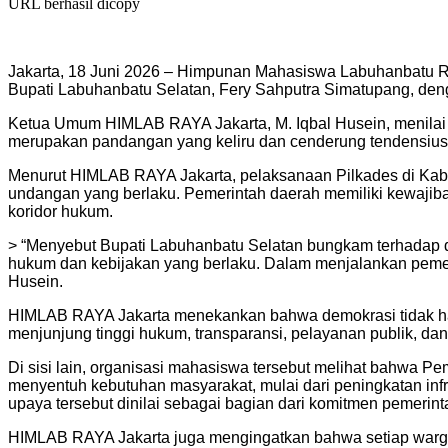
URL berhasil dicopy
Jakarta, 18 Juni 2026 – Himpunan Mahasiswa Labuhanbatu Ra
Bupati Labuhanbatu Selatan, Fery Sahputra Simatupang, deng
Ketua Umum HIMLAB RAYA Jakarta, M. Iqbal Husein, menilai
merupakan pandangan yang keliru dan cenderung tendensius a
Menurut HIMLAB RAYA Jakarta, pelaksanaan Pilkades di Kabup
undangan yang berlaku. Pemerintah daerah memiliki kewajib
koridor hukum.
> “Menyebut Bupati Labuhanbatu Selatan bungkam terhadap de
hukum dan kebijakan yang berlaku. Dalam menjalankan pemeri
Husein.
HIMLAB RAYA Jakarta menekankan bahwa demokrasi tidak han
menjunjung tinggi hukum, transparansi, pelayanan publik, d
Di sisi lain, organisasi mahasiswa tersebut melihat bahwa
menyentuh kebutuhan masyarakat, mulai dari peningkatan infr
upaya tersebut dinilai sebagai bagian dari komitmen pemeri
HIMLAB RAYA Jakarta juga mengingatkan bahwa setiap warga 