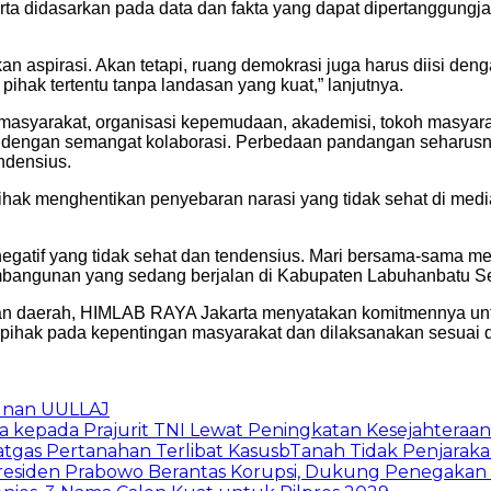
 serta didasarkan pada data dan fakta yang dapat dipertanggun
aspirasi. Akan tetapi, ruang demokrasi juga harus diisi den
hak tertentu tanpa landasan yang kuat,” lanjutnya.
masyarakat, organisasi kepemudaan, akademisi, tokoh masyar
ngan semangat kolaborasi. Perbedaan pandangan seharusnya 
ndensius.
ihak menghentikan penyebaran narasi yang tidak sehat di med
negatif yang tidak sehat dan tendensius. Mari bersama-sama
ngunan yang sedang berjalan di Kabupaten Labuhanbatu Selat
n daerah, HIMLAB RAYA Jakarta menyatakan komitmennya untuk
erpihak pada kepentingan masyarakat dan dilaksanakan sesuai
unan UULLAJ
 kepada Prajurit TNI Lewat Peningkatan Kesejahteraan
gas Pertanahan Terlibat KasusbTanah Tidak Penjarakan
 Presiden Prabowo Berantas Korupsi, Dukung Penegak