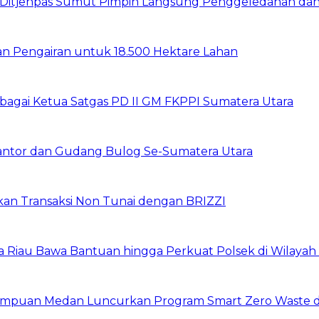
wil Ditjenpas Sumut Pimpin Langsung Penggeledahan d
gan Pengairan untuk 18.500 Hektare Lahan
sebagai Ketua Satgas PD II GM FKPPI Sumatera Utara
Kantor dan Gudang Bulog Se-Sumatera Utara
pkan Transaksi Non Tunai dengan BRIZZI
da Riau Bawa Bantuan hingga Perkuat Polsek di Wilayah
erempuan Medan Luncurkan Program Smart Zero Waste 