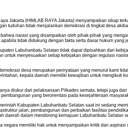
ya Jakarta (HIMLAB RAYA Jakarta) menyampaikan sikap terkai
an tuduhan tidak menjalankan demokrasi di tingkat desa akib
 bahwa narasi yang disampaikan oleh pihak-pihak yang meng
pabila tidak didukung dengan fakta serta dasar hukum yang je
aten Labuhanbatu Selatan tidak dapat dipisahkan dari kebija
an untuk menyesuaikan setiap kebijakan dengan regulasi nasi
mokrasi desa merupakan pernyataan yang menurut kami tidak te
ntahan, kepala daerah memiliki kewajiban untuk mengikuti kon
ya diukur dari pelaksanaan Pilkades semata, tetapi juga da
an pembangunan yang berorientasi pada kesejahteraan masyarak
 Pemerintah Kabupaten Labuhanbatu Selatan saat ini sedang m
astruktur jalan, pembangunan dan perbaikan fasilitas pendidik
ntah daerah dalam mendorong kemajuan Labuhanbatu Selatan se
negara memiliki hak untuk menyampaikan kritik dan aspirasi 