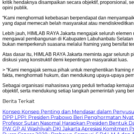
kritik hendaknya disampaikan secara objektif, proporsional,
opini publik.
“Kami menghormati kebebasan berpendapat dan menyampaikan 
yang dapat memecah belah masyarakat atau mendiskreditkan pi
Lebih jauh, HIMLAB RAYA Jakarta mengajak seluruh elemen 
mengawal pembangunan di Kabupaten Labuhanbatu Selatan de
bukan memperkeruh suasana melalui framing yang bersifat te
Atas dasar itu, HIMLAB RAYA Jakarta meminta agar seluruh p
diskusi yang konstruktif demi kepentingan masyarakat luas.
> “Kami mengajak semua pihak untuk menghentikan framing 
fakta, menghormati hukum, dan mendukung upaya-upaya pemba
Sebagai organisasi mahasiswa yang peduli terhadap kemajua
objektif, serta mendukung setiap langkah pemerintah yang b
Berita Terkait
Konsep Konsep Penting dan Mendasar dalam Penyus
DPP LPPI: Presiden Prabowo Beri Penghormatan Nyata
Profesor Sutan Nasomal Harapkan Presiden Bentuk Dat
PW GP Al Washliyah DKI Jakarta Apresiasi Komitmen