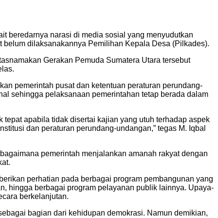
t beredarnya narasi di media sosial yang menyudutkan
at belum dilaksanakannya Pemilihan Kepala Desa (Pilkades).
atasnamakan Gerakan Pemuda Sumatera Utara tersebut
las.
kan pemerintah pusat dan ketentuan peraturan perundang-
onal sehingga pelaksanaan pemerintahan tetap berada dalam
pat apabila tidak disertai kajian yang utuh terhadap aspek
stitusi dan peraturan perundang-undangan,” tegas M. Iqbal
ri bagaimana pemerintah menjalankan amanah rakyat dengan
at.
emberikan perhatian pada berbagai program pembangunan yang
an, hingga berbagai program pelayanan publik lainnya. Upaya-
cara berkelanjutan.
sebagai bagian dari kehidupan demokrasi. Namun demikian,