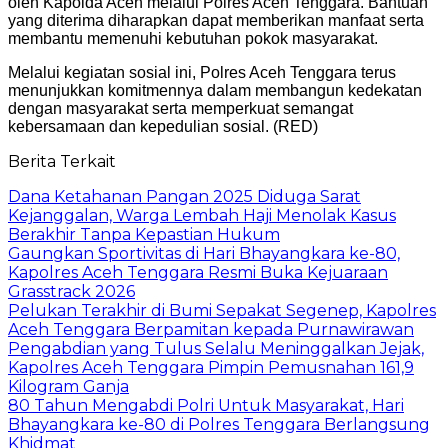
oleh Kapolda Aceh melalui Polres Aceh Tenggara. Bantuan
yang diterima diharapkan dapat memberikan manfaat serta
membantu memenuhi kebutuhan pokok masyarakat.
Melalui kegiatan sosial ini, Polres Aceh Tenggara terus
menunjukkan komitmennya dalam membangun kedekatan
dengan masyarakat serta memperkuat semangat
kebersamaan dan kepedulian sosial. (RED)
Berita Terkait
Dana Ketahanan Pangan 2025 Diduga Sarat
Kejanggalan, Warga Lembah Haji Menolak Kasus
Berakhir Tanpa Kepastian Hukum
Gaungkan Sportivitas di Hari Bhayangkara ke-80,
Kapolres Aceh Tenggara Resmi Buka Kejuaraan
Grasstrack 2026
Pelukan Terakhir di Bumi Sepakat Segenep, Kapolres
Aceh Tenggara Berpamitan kepada Purnawirawan
Pengabdian yang Tulus Selalu Meninggalkan Jejak,
Kapolres Aceh Tenggara Pimpin Pemusnahan 161,9
Kilogram Ganja
80 Tahun Mengabdi Polri Untuk Masyarakat, Hari
Bhayangkara ke-80 di Polres Tenggara Berlangsung
Khidmat