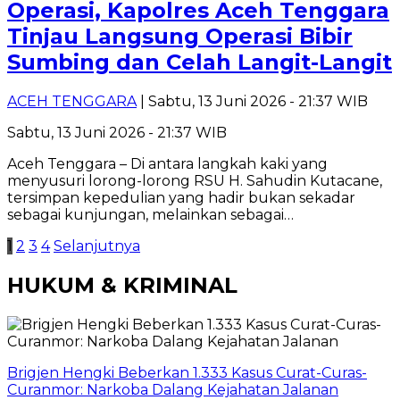
Operasi, Kapolres Aceh Tenggara
Tinjau Langsung Operasi Bibir
Sumbing dan Celah Langit-Langit
ACEH TENGGARA
| Sabtu, 13 Juni 2026 - 21:37 WIB
Sabtu, 13 Juni 2026 - 21:37 WIB
‎Aceh Tenggara – Di antara langkah kaki yang
menyusuri lorong-lorong RSU H. Sahudin Kutacane,
tersimpan kepedulian yang hadir bukan sekadar
sebagai kunjungan, melainkan sebagai…
Paginasi
1
2
3
4
Selanjutnya
pos
HUKUM & KRIMINAL
Brigjen Hengki Beberkan 1.333 Kasus Curat-Curas-
Curanmor: Narkoba Dalang Kejahatan Jalanan