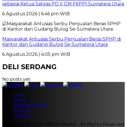
sebagai Ketua Satgas PD II GM FKPPI Sumatera Utara
6 Agustus 2026 | 6:46 pm WIB
Masyarakat Antusias Serbu Penjualan Beras SPHP di
Kantor dan Gudang Bulog Se-Sumatera Utara
6 Agustus 2026 | 4:05 pm WIB
DELI SERDANG
No posts yet.
Home
Redaksi
Pedoman Media Siber
Disclaimer
Info Iklan
Copyright © 2026 MEDIA PAKAR - All Rights Reserved