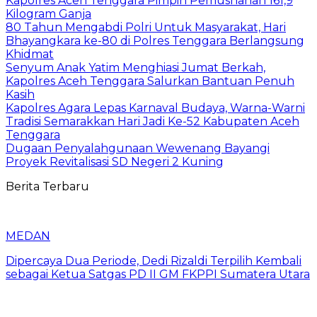
Kapolres Aceh Tenggara Pimpin Pemusnahan 161,9
Kilogram Ganja
80 Tahun Mengabdi Polri Untuk Masyarakat, Hari
Bhayangkara ke-80 di Polres Tenggara Berlangsung
Khidmat
Senyum Anak Yatim Menghiasi Jumat Berkah,
Kapolres Aceh Tenggara Salurkan Bantuan Penuh
Kasih
Kapolres Agara Lepas Karnaval Budaya, Warna-Warni
Tradisi Semarakkan Hari Jadi Ke-52 Kabupaten Aceh
Tenggara
Dugaan Penyalahgunaan Wewenang Bayangi
Proyek Revitalisasi SD Negeri 2 Kuning
Berita Terbaru
MEDAN
Dipercaya Dua Periode, Dedi Rizaldi Terpilih Kembali
sebagai Ketua Satgas PD II GM FKPPI Sumatera Utara