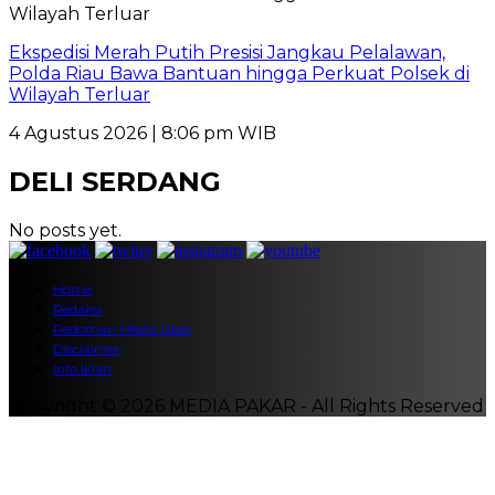
Ekspedisi Merah Putih Presisi Jangkau Pelalawan,
Polda Riau Bawa Bantuan hingga Perkuat Polsek di
Wilayah Terluar
4 Agustus 2026 | 8:06 pm WIB
DELI SERDANG
No posts yet.
Home
Redaksi
Pedoman Media Siber
Disclaimer
Info Iklan
Copyright © 2026 MEDIA PAKAR - All Rights Reserved