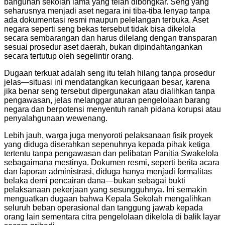
bangunan sekolah lama yang telah dibongkar. Seng yang
seharusnya menjadi aset negara ini tiba-tiba lenyap tanpa
ada dokumentasi resmi maupun pelelangan terbuka. Aset
negara seperti seng bekas tersebut tidak bisa dikelola
secara sembarangan dan harus dilelang dengan transparan
sesuai prosedur aset daerah, bukan dipindahtangankan
secara tertutup oleh segelintir orang.
Dugaan terkuat adalah seng itu telah hilang tanpa prosedur
jelas—situasi ini mendatangkan kecurigaan besar, karena
jika benar seng tersebut dipergunakan atau dialihkan tanpa
pengawasan, jelas melanggar aturan pengelolaan barang
negara dan berpotensi menyentuh ranah pidana korupsi atau
penyalahgunaan wewenang.
Lebih jauh, warga juga menyoroti pelaksanaan fisik proyek
yang diduga diserahkan sepenuhnya kepada pihak ketiga
tertentu tanpa pengawasan dan pelibatan Panitia Swakelola
sebagaimana mestinya. Dokumen resmi, seperti berita acara
dan laporan administrasi, diduga hanya menjadi formalitas
belaka demi pencairan dana—bukan sebagai bukti
pelaksanaan pekerjaan yang sesungguhnya. Ini semakin
menguatkan dugaan bahwa Kepala Sekolah mengalihkan
seluruh beban operasional dan tanggung jawab kepada
orang lain sementara citra pengelolaan dikelola di balik layar