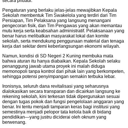
secara pribadi.
Pengaturan yang berlaku jelas-jelas mewajibkan Kepala
Sekolah membentuk Tim Swakelola yang terdiri dari Tim
Persiapan, Tim Pelaksana yang langsung menangani
pengecoran fisik, dan Tim Pengawas yang akan memantau
mutu kerja serta keabsahan administratif. Pelaksanaan yang
benar harus melibatkan masyarakat lokal dan komite
sekolah, serta mendukung penggunaan material dan tenaga
kerja dari sekitar demi keberlangsungan ekonomi wilayah.
Namun, kondisi di SD Negeri 2 Kuning membuka mata
bahwa aturan itu hanya diabaikan. Kepala Sekolah selaku
penanggung jawab utama proyek ini malah diduga
memonopoli tanpa kontrol dari pihak lain yang berkompeten,
sehingga potensi penyimpangan semakin terbuka lebar.
Ironisnya, seluruh dana revitalisasi yang seharusnya
dialokasikan secara transparan dan dicairkan langsung ke
rekening sekolah, kini terkesan tidak dipergunakan sesuai
dengan tugas pokok dan fungsi pengelolaan anggaran yang
benar. Ini tentu menjadi tamparan keras bagi institusi yang
semestinya menjadi pelopor tata kelola baik di bidang
pendidikan—yang justru diciderai oleh oknum yang
berwenang.