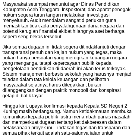
Masyarakat setempat menuntut agar Dinas Pendidikan
Kabupaten Aceh Tenggara, Inspektorat, dan aparat penegak
hukum segera turun tangan melakukan investigasi
menyeluruh. Audit mendalam sangat diperlukan guna
memastikan tidak ada penyalahgunaan dana negara dan
potensi kerugian finansial akibat hilangnya aset berharga
seperti seng bekas tersebut.
Jika semua dugaan ini tidak segera ditindaklanjuti dengan
transparansi penuh dan kajian hukum yang tegas, maka
bukan hanya persoalan yang merugikan keuangan negara
yang menganga, tetapi kepercayaan publik kepada
pengelolaan pendidikan di daerah ini akan terus terkoyak.
Sistem manajemen berbasis sekolah yang harusnya menjadi
teladan dalam tata kelola keuangan dan pelibatan
masyarakat sejatinya harus ditegakkan, bukan
dilanggengkan dengan praktik monopoli dan konspirasi
gelap di balik layar.
Hingga kini, upaya konfirmasi kepada Kepala SD Negeri 2
Kuning masih berlangsung. Namun ketidakmauan membuka
komunikasi kepada publik justru menambah panas masalah
dan memperkuat dugaan tentang ketidakberesan dalam
pelaksanaan proyek ini. Tindakan tegas dan transparan dari
semua pihak terkait adalah satu-satunya jalan untuk