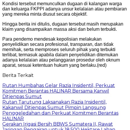
Kondisi tersebut memunculkan dugaan di kalangan warga
dan keluarga FKPPI adanya unsur kelalaian atau pembiaran
yang mereka minta diusut secara objektif.
Hingga berita ini ditulis, dugaan tersebut masih merupakan
klaim yang disampaikan massa aksi dan belum terbukti.
Para pendemo mendesak kepolisian melakukan
penyelidikan secara profesional, transparan, dan tidak
memihak, serta memproses seluruh pihak yang terbukti
terlibat, termasuk apabila dalam penyelidikan ditemukan
adanya kelalaian atau pelanggaran prosedur oleh oknum
aparat, sesuai ketentuan hukum yang berlaku.(red)
Berita Terkait
Rutan Humbahas Gelar Razia Insidentil, Perkuat
Komitmen Berantas HALINAR Bersama Kanwil
Ditjenpas Sumut
Rutan Tarutung Laksanakan Razia Insidentil,
Kakanwil Ditjenpas Sumut Pimpin Langsung
Penggeledahan dan Perkuat Komitmen Berantas
HALINAR
Gerakan Irigasi Bersih BBWS Sumatera II, Rawat
Jaringan Pengairan untuk 18.500 Hektare Lahan