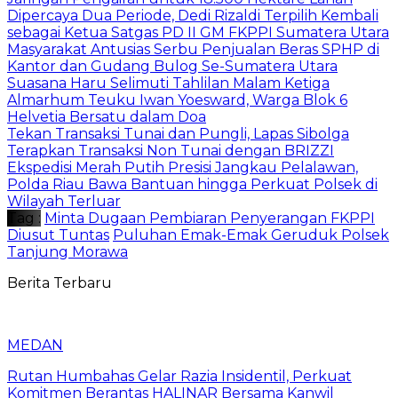
Dipercaya Dua Periode, Dedi Rizaldi Terpilih Kembali
sebagai Ketua Satgas PD II GM FKPPI Sumatera Utara
Masyarakat Antusias Serbu Penjualan Beras SPHP di
Kantor dan Gudang Bulog Se-Sumatera Utara
Suasana Haru Selimuti Tahlilan Malam Ketiga
Almarhum Teuku Iwan Yoesward, Warga Blok 6
Helvetia Bersatu dalam Doa
Tekan Transaksi Tunai dan Pungli, Lapas Sibolga
Terapkan Transaksi Non Tunai dengan BRIZZI
Ekspedisi Merah Putih Presisi Jangkau Pelalawan,
Polda Riau Bawa Bantuan hingga Perkuat Polsek di
Wilayah Terluar
Tag :
Minta Dugaan Pembiaran Penyerangan FKPPI
Diusut Tuntas
Puluhan Emak-Emak Geruduk Polsek
Tanjung Morawa
Berita Terbaru
MEDAN
Rutan Humbahas Gelar Razia Insidentil, Perkuat
Komitmen Berantas HALINAR Bersama Kanwil