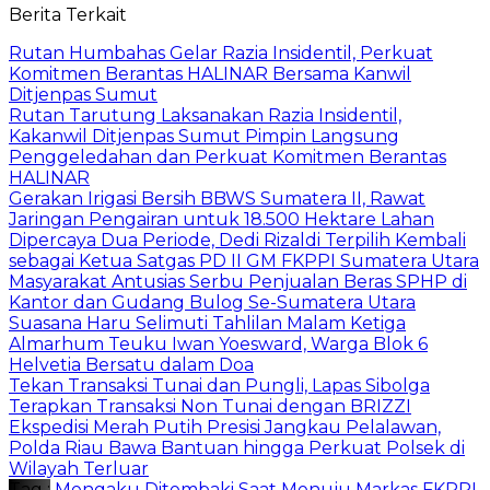
Berita Terkait
Rutan Humbahas Gelar Razia Insidentil, Perkuat
Komitmen Berantas HALINAR Bersama Kanwil
Ditjenpas Sumut
Rutan Tarutung Laksanakan Razia Insidentil,
Kakanwil Ditjenpas Sumut Pimpin Langsung
Penggeledahan dan Perkuat Komitmen Berantas
HALINAR
Gerakan Irigasi Bersih BBWS Sumatera II, Rawat
Jaringan Pengairan untuk 18.500 Hektare Lahan
Dipercaya Dua Periode, Dedi Rizaldi Terpilih Kembali
sebagai Ketua Satgas PD II GM FKPPI Sumatera Utara
Masyarakat Antusias Serbu Penjualan Beras SPHP di
Kantor dan Gudang Bulog Se-Sumatera Utara
Suasana Haru Selimuti Tahlilan Malam Ketiga
Almarhum Teuku Iwan Yoesward, Warga Blok 6
Helvetia Bersatu dalam Doa
Tekan Transaksi Tunai dan Pungli, Lapas Sibolga
Terapkan Transaksi Non Tunai dengan BRIZZI
Ekspedisi Merah Putih Presisi Jangkau Pelalawan,
Polda Riau Bawa Bantuan hingga Perkuat Polsek di
Wilayah Terluar
Tag :
Mengaku Ditembaki Saat Menuju Markas FKPPI