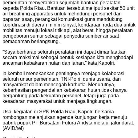
pemerintah menyerahkan sejumlah bantuan peralatan
kepada Polda Riau. Bantuan tersebut meliputi sekitar 50 unit
air breathing apparatus untuk melindungi personel dari
paparan asap, perangkat komunikasi guna mendukung
koordinasi di daerah minim sinyal, kendaraan roda dua untuk
mobilitas menuju lokasi titik api, alat berat, hingga peralatan
pengeboran sumur sebagai penyedia sumber air saat
pemadaman berlangsung.
“Saya berharap seluruh peralatan ini dapat dimanfaatkan
secara maksimal sebagai bentuk kesiapan kita menghadapi
ancaman kebakaran hutan dan lahan,” kata Kapolri.
Ia kembali menekankan pentingnya menjaga kolaborasi
seluruh unsur pemerintah, TNI-Polri, dunia usaha, dan
masyarakat dalam mencegah karhutla. Menurutnya,
keberhasilan pengendalian kebakaran hutan tidak hanya
bergantung pada kekuatan personel, tetapi juga pada
kesadaran masyarakat untuk menjaga lingkungan.
Usai kegiatan di SPN Polda Riau, Kapolri bersama
rombongan melanjutkan agenda kunjungan kerja menuju
pabrik pupuk PT Bursatani Futura Andyta melalui jalur darat.
(AVID/rel)