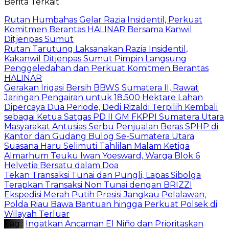
Berita Terkait
Rutan Humbahas Gelar Razia Insidentil, Perkuat
Komitmen Berantas HALINAR Bersama Kanwil
Ditjenpas Sumut
Rutan Tarutung Laksanakan Razia Insidentil,
Kakanwil Ditjenpas Sumut Pimpin Langsung
Penggeledahan dan Perkuat Komitmen Berantas
HALINAR
Gerakan Irigasi Bersih BBWS Sumatera II, Rawat
Jaringan Pengairan untuk 18.500 Hektare Lahan
Dipercaya Dua Periode, Dedi Rizaldi Terpilih Kembali
sebagai Ketua Satgas PD II GM FKPPI Sumatera Utara
Masyarakat Antusias Serbu Penjualan Beras SPHP di
Kantor dan Gudang Bulog Se-Sumatera Utara
Suasana Haru Selimuti Tahlilan Malam Ketiga
Almarhum Teuku Iwan Yoesward, Warga Blok 6
Helvetia Bersatu dalam Doa
Tekan Transaksi Tunai dan Pungli, Lapas Sibolga
Terapkan Transaksi Non Tunai dengan BRIZZI
Ekspedisi Merah Putih Presisi Jangkau Pelalawan,
Polda Riau Bawa Bantuan hingga Perkuat Polsek di
Wilayah Terluar
Tag :
Ingatkan Ancaman El Niño dan Prioritaskan