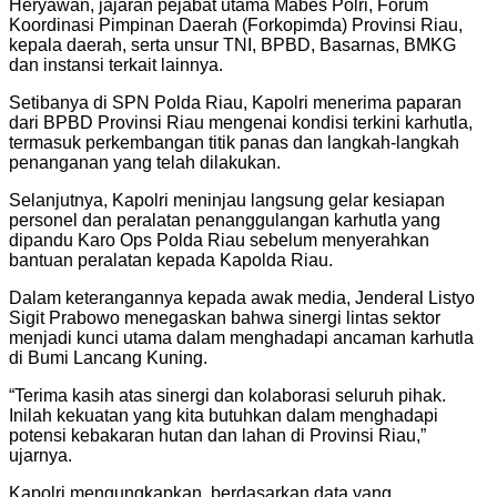
Heryawan, jajaran pejabat utama Mabes Polri, Forum
Koordinasi Pimpinan Daerah (Forkopimda) Provinsi Riau,
kepala daerah, serta unsur TNI, BPBD, Basarnas, BMKG
dan instansi terkait lainnya.
Setibanya di SPN Polda Riau, Kapolri menerima paparan
dari BPBD Provinsi Riau mengenai kondisi terkini karhutla,
termasuk perkembangan titik panas dan langkah-langkah
penanganan yang telah dilakukan.
Selanjutnya, Kapolri meninjau langsung gelar kesiapan
personel dan peralatan penanggulangan karhutla yang
dipandu Karo Ops Polda Riau sebelum menyerahkan
bantuan peralatan kepada Kapolda Riau.
Dalam keterangannya kepada awak media, Jenderal Listyo
Sigit Prabowo menegaskan bahwa sinergi lintas sektor
menjadi kunci utama dalam menghadapi ancaman karhutla
di Bumi Lancang Kuning.
“Terima kasih atas sinergi dan kolaborasi seluruh pihak.
Inilah kekuatan yang kita butuhkan dalam menghadapi
potensi kebakaran hutan dan lahan di Provinsi Riau,”
ujarnya.
Kapolri mengungkapkan, berdasarkan data yang