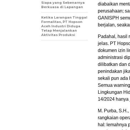
Siapa yang Sebenarnya
diabaikan ment
Berkuasa di Lapangan
perusahaan; san
Ketika Larangan Tinggal
GANISPH semua 
Formalitas, PT Hopson
berjalan, seaka
Aceh Industri Diduga
Tetap Menjalankan
Aktivitas Produksi
Padahal, hasil
jelas. PT Hops
dokumen izin l
administrasi d
dilibatkan dan
penindakan jik
sekali pun ada
Semua warning
Lingkungan Hi
14/2024 hanya j
M. Purba, S.H.
rangkaian oper
hal: lemahnya 