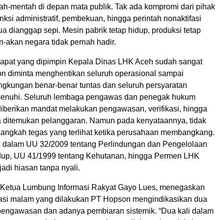
ah-mentah di depan mata publik. Tak ada kompromi dari pihak
ksi administratif, pembekuan, hingga perintah nonaktifasi
dianggap sepi. Mesin pabrik tetap hidup, produksi tetap
n-akan negara tidak pernah hadir.
 rapat yang dipimpin Kepala Dinas LHK Aceh sudah sangat
on diminta menghentikan seluruh operasional sampai
ingkungan benar-benar tuntas dan seluruh persyaratan
ipenuhi. Seluruh lembaga pengawas dan penegak hukum
 diberikan mandat melakukan pengawasan, verifikasi, hingga
a ditemukan pelanggaran. Namun pada kenyataannya, tidak
 langkah tegas yang terlihat ketika perusahaan membangkang.
 dalam UU 32/2009 tentang Perlindungan dan Pengelolaan
dup, UU 41/1999 tentang Kehutanan, hingga Permen LHK
adi hiasan tanpa nyali.
, Ketua Lumbung Informasi Rakyat Gayo Lues, menegaskan
asi malam yang dilakukan PT Hopson mengindikasikan dua
pengawasan dan adanya pembiaran sistemik. “Dua kali dalam