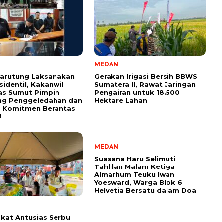
MEDAN
Tarutung Laksanakan
Gerakan Irigasi Bersih BBWS
sidentil, Kakanwil
Sumatera II, Rawat Jaringan
as Sumut Pimpin
Pengairan untuk 18.500
ng Penggeledahan dan
Hektare Lahan
t Komitmen Berantas
R
MEDAN
Suasana Haru Selimuti
Tahlilan Malam Ketiga
Almarhum Teuku Iwan
Yoesward, Warga Blok 6
Helvetia Bersatu dalam Doa
kat Antusias Serbu