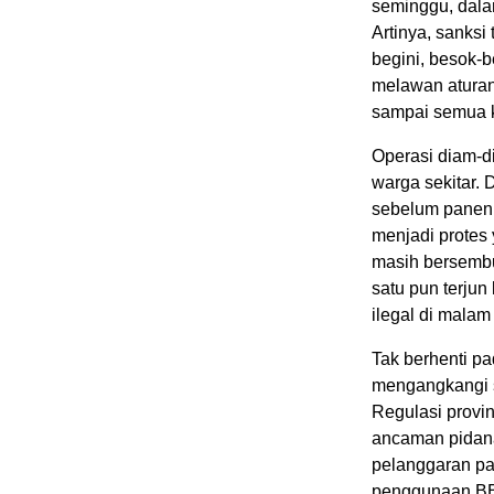
seminggu, dala
Artinya, sanks
begini, besok-
melawan aturan
sampai semua k
Operasi diam-d
warga sekitar.
sebelum panen, 
menjadi protes
masih bersembu
satu pun terju
ilegal di malam 
Tak berhenti p
mengangkangi s
Regulasi provi
ancaman pidana
pelanggaran pa
penggunaan BBM