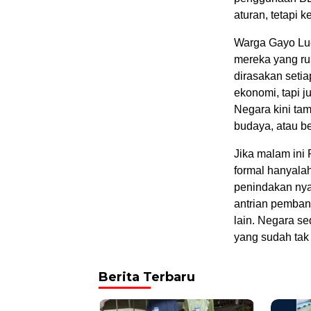
aturan, tetapi
Warga Gayo Lue
mereka yang rus
dirasakan seti
ekonomi, tapi 
Negara kini ta
budaya, atau b
Jika malam ini
formal hanyalah
penindakan nya
antrian pemban
lain. Negara s
yang sudah tak 
Berita Terbaru