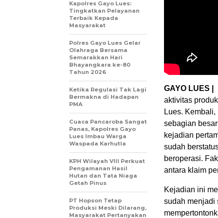
Kapolres Gayo Lues:
Tingkatkan Pelayanan
Terbaik Kepada
Masyarakat
Polres Gayo Lues Gelar
Olahraga Bersama
Semarakkan Hari
Bhayangkara ke-80
Tahun 2026
GAYO LUES |
Ketika Regulasi Tak Lagi
Bermakna di Hadapan
aktivitas produ
PMA
Lues. Kembali,
Cuaca Pancaroba Sangat
sebagian besar
Panas, Kapolres Gayo
kejadian perta
Lues Imbau Warga
Waspada Karhutla
sudah berstatus
beroperasi. Fak
KPH Wilayah VIII Perkuat
Pengamanan Hasil
antara klaim p
Hutan dan Tata Niaga
Getah Pinus
Kejadian ini m
PT Hopson Tetap
sudah menjadi so
Produksi Meski Dilarang,
mempertontonka
Masyarakat Pertanyakan