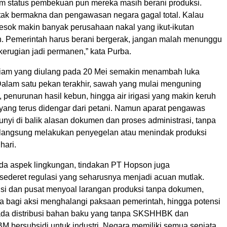
m status pembekuan pun mereka masih berani produksi.
i tak bermakna dan pengawasan negara gagal total. Kalau
besok makin banyak perusahaan nakal yang ikut-ikutan
. Pemerintah harus berani bergerak, jangan malah menunggu
erugian jadi permanen,” kata Purba.
iam yang diulang pada 20 Mei semakin menambah luka
 Dalam satu pekan terakhir, sawah yang mulai menguning
penurunan hasil kebun, hingga air irigasi yang makin keruh
 yang terus didengar dari petani. Namun aparat pengawas
nyi di balik alasan dokumen dan proses administrasi, tanpa
n langsung melakukan penyegelan atau menindak produksi
hari.
ada aspek lingkungan, tindakan PT Hopson juga
ederet regulasi yang seharusnya menjadi acuan mutlak.
nsi dan pusat menyoal larangan produksi tanpa dokumen,
 bagi aksi menghalangi paksaan pemerintah, hingga potensi
da distribusi bahan baku yang tanpa SKSHHBK dan
 bersubsidi untuk industri. Negara memiliki semua senjata