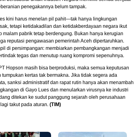
 keberanian penegakannya belum tampak.
s kini harus menelan pil pahit—tak hanya lingkungan
ak, tetapi ketidakadilan dan ketidakberdayaan negara ikut
ap malam pabrik tetap berdengung. Bukan hanya kerugian
juga reputasi pengawasan pemerintah Aceh dipertaruhkan.
mpil di persimpangan: membiarkan pembangkangan menjadi
ertindak tegas dan menutup ruang kompromi sepenuhnya.
 PT Hopson masih bisa berproduksi, maka semua keputusan
 tumpukan kertas tak bermakna. Jika tidak segera ada
ta, sanksi administratif dan rapat rutin hanya akan menambah
gkangan di Gayo Lues dan menularkan virusnya ke industri
edang ditekan ke sudut panggung sejarah oleh perusahaan
lagi takut pada aturan.
(TIM)