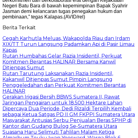
berkomitmen dan berkolaborasi erat dengan Kejaksaan
Negeri Batu Bara di bawah kepemimpinan Bapak Syahrir
Jasman demi kelancaran tugas penegakan hukum dan
pembinaan,” tegas Kalapas.(AVID/rel)
Berita Terkait
Cegah Karhutla Meluas, Wakapolda Riau dan Irdam
XIX/TT Turun Langsung Padamkan Api di Pasir Limau
Kapas
Rutan Humbahas Gelar Razia Insidentil, Perkuat
Komitmen Berantas HALINAR Bersama Kanwil
Ditjenpas Sumut
Rutan Tarutung Laksanakan Razia Insidentil,
Kakanwil Ditjenpas Sumut Pimpin Langsung
Penggeledahan dan Perkuat Komitmen Berantas
HALINAR
Gerakan Irigasi Bersih BBWS Sumatera II, Rawat
Jaringan Pengairan untuk 18.500 Hektare Lahan
Dipercaya Dua Periode, Dedi Rizaldi Terpilih Kembali
sebagai Ketua Satgas PD II GM FKPPI Sumatera Utara
Masyarakat Antusias Serbu Penjualan Beras SPHP di
Kantor dan Gudang Bulog Se-Sumatera Utara
Suasana Haru Selimuti Tahlilan Malam Ketiga
Almarhum Teuku Iwan Yoesward, Warga Blok 6