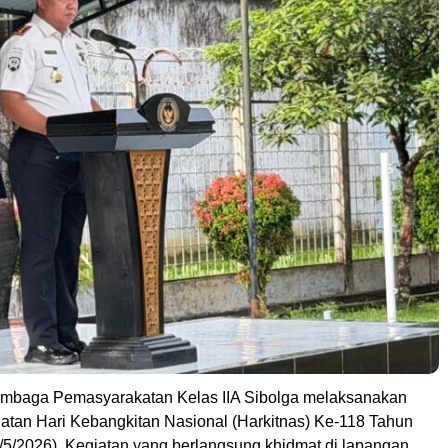
baga Pemasyarakatan Kelas IIA Sibolga melaksanakan
atan Hari Kebangkitan Nasional (Harkitnas) Ke-118 Tahun
/5/2026). Kegiatan yang berlangsung khidmat di lapangan