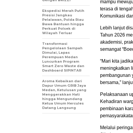
dengan BRIZZI
mampu mewujudk
terasa di tenga
Ekspedisi Merah Putih
Presisi Jangkau
Komunikasi dan
Pelalawan, Polda Riau
Bawa Bantuan hingga
Lebih lanjut d
Perkuat Polsek di
Wilayah Terluar
Tahun 2026 men
akademisi, pra
Transformasi
Pengelolaan Sampah
semangat “Boed
Dimulai, Lapas
Perempuan Medan
“Mari kita jadi
Luncurkan Program
Smart Zero Waste dan
meningkatkan li
Dashboard SIPINTAR
pembangunan ya
Aroma Kebaikan dari
bersama,” lanju
Dapur Umum GRIB Jaya
Medan, Ketulusan yang
Pelaksanaan up
Menggerakkan Hati
hingga Mengundang
Kehadiran warg
Ketua Umum Hercules
Datang Langsung
pembinaan kara
pemasyarakata
Melalui peringa