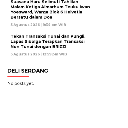
Suasana Haru Selimuti Tahlilan
Malam Ketiga Almarhum Teuku Iwan
Yoesward, Warga Blok 6 Helvetia
Bersatu dalam Doa
5 Agustus 2026 | 9:34 pm WIB
Tekan Transaksi Tunai dan Pungli,
Lapas Sibolga Terapkan Transaksi
Non Tunai dengan BRIZZI
5 Agustus 2026 | 12:59 pm WIB
DELI SERDANG
No posts yet.