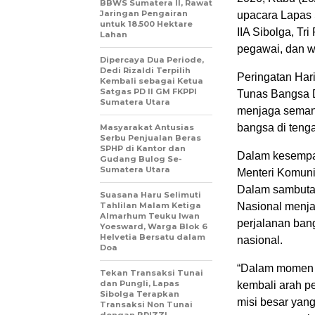
BBWS Sumatera II, Rawat
Jaringan Pengairan
upacara Lapas 
untuk 18.500 Hektare
IIA Sibolga, Tri
Lahan
pegawai, dan w
Dipercaya Dua Periode,
Dedi Rizaldi Terpilih
Peringatan Har
Kembali sebagai Ketua
Satgas PD II GM FKPPI
Tunas Bangsa D
Sumatera Utara
menjaga semang
bangsa di teng
Masyarakat Antusias
Serbu Penjualan Beras
SPHP di Kantor dan
Dalam kesempa
Gudang Bulog Se-
Sumatera Utara
Menteri Komunik
Dalam sambuta
Suasana Haru Selimuti
Tahlilan Malam Ketiga
Nasional menja
Almarhum Teuku Iwan
perjalanan ban
Yoesward, Warga Blok 6
Helvetia Bersatu dalam
nasional.
Doa
“Dalam momen p
Tekan Transaksi Tunai
dan Pungli, Lapas
kembali arah p
Sibolga Terapkan
misi besar yan
Transaksi Non Tunai