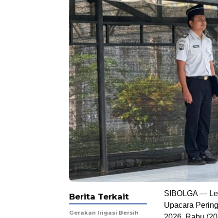
SIBOLGA — Lem
Berita Terkait
Upacara Pering
Gerakan Irigasi Bersih
2026, Rabu (20