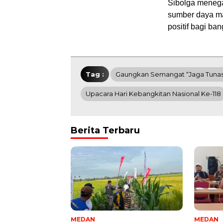
Sibolga menega
sumber daya man
positif bagi b
Tag :
Gaungkan Semangat “Jaga Tunas
Upacara Hari Kebangkitan Nasional Ke-118
Berita Terbaru
MEDAN
MEDAN