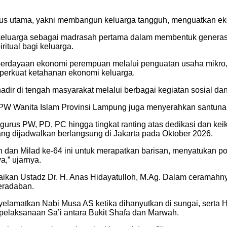
 fokus utama, yakni membangun keluarga tangguh, menguatkan e
luarga sebagai madrasah pertama dalam membentuk generasi ya
itual bagi keluarga.
berdayaan ekonomi perempuan melalui penguatan usaha mikr
emperkuat ketahanan ekonomi keluarga.
hadir di tengah masyarakat melalui berbagai kegiatan sosial 
 PW Wanita Islam Provinsi Lampung juga menyerahkan santunan
urus PW, PD, PC hingga tingkat ranting atas dedikasi dan ke
ng dijadwalkan berlangsung di Jakarta pada Oktober 2026.
h dan Milad ke-64 ini untuk merapatkan barisan, menyatukan po
,” ujarnya.
aikan Ustadz Dr. H. Anas Hidayatulloh, M.Ag. Dalam ceramahn
eradaban.
yelamatkan Nabi Musa AS ketika dihanyutkan di sungai, serta H
 pelaksanaan Sa’i antara Bukit Shafa dan Marwah.