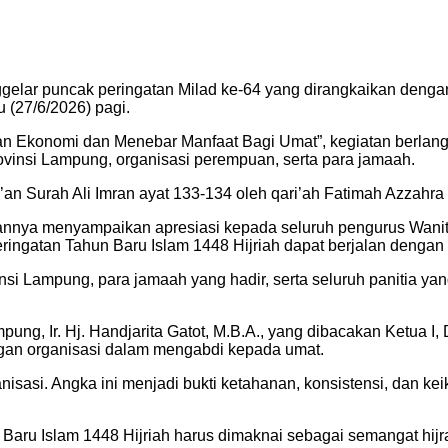
lar puncak peringatan Milad ke-64 yang dirangkaikan dengan 
 (27/6/2026) pagi.
konomi dan Menebar Manfaat Bagi Umat”, kegiatan berlangsun
insi Lampung, organisasi perempuan, serta para jamaah.
n Surah Ali Imran ayat 133-134 oleh qari’ah Fatimah Azzahra y
butannya menyampaikan apresiasi kepada seluruh pengurus Wani
ingatan Tahun Baru Islam 1448 Hijriah dapat berjalan dengan 
si Lampung, para jamaah yang hadir, serta seluruh panitia yan
ung, Ir. Hj. Handjarita Gatot, M.B.A., yang dibacakan Ketua I
angan organisasi dalam mengabdi kepada umat.
isasi. Angka ini menjadi bukti ketahanan, konsistensi, dan ke
ru Islam 1448 Hijriah harus dimaknai sebagai semangat hijra