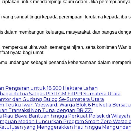
 ciptakan untuk mendampingi kaum Adam. Jika perempuannya b
yang sangat tinggi kepada perempuan, terutama kepada ibu s
is dalam membangun keluarga, masyarakat, dan bangsa dengan 
memperkuat ukhuwah, semangat hijrah, serta komitmen Wanita
at nyata bagi umat.
n tamu undangan sebagai penanda kebersamaan dalam mempering
gan Pengairan untuk 18.500 Hektare Lahan
sebagai Ketua Satgas PD II GM FKPPI Sumatera Utara
Kantor dan Gudang Bulog Se-Sumatera Utara
um Teuku Iwan Yoesward, Warga Blok 6 Helvetia Bersat
pkan Transaksi Non Tunai dengan BRIZZI
da Riau Bawa Bantuan hingga Perkuat Polsek di Wilayah
erempuan Medan Luncurkan Program Smart Zero Waste 
 Ketulusan yang Menggerakkan Hati hingga Mengund