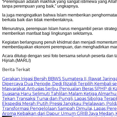
“Perempuan adalah makhluk yang sangat istimewa yang Allah
tanpa perempuan yang baik,” ungkapnya.
Ia juga mengingatkan bahwa Islam memberikan penghormatan 
berkata baik dan tidak membentaknya.
Menurutnya, perempuan Islam harus mengambil peran strateg
memberikan manfaat bagi lingkungan sekitarnya.
Kegiatan berlangsung penuh khidmat dan menjadi momentum 
memberdayakan ekonomi perempuan, dan menghadirkan manfa
Acara ditutup dengan sesi foto bersama seluruh peserta da
Hijriah.(MARLI)
Berita Terkait
Gerakan Irigasi Bersih BBWS Sumatera II, Rawat Jarin
Dipercaya Dua Periode, Dedi Rizaldi Terpilih Kembali 
Masyarakat Antusias Serbu Penjualan Beras SPHP di 
Suasana Haru Selimuti Tahlilan Malam Ketiga Almarh
Tekan Transaksi Tunai dan Pungli, Lapas Sibolga Tera
Ekspedisi Merah Putih Presisi Jangkau Pelalawan, Pol
Transformasi Pengelolaan Sampah Dimulai, Lapas P
Aroma Kebaikan dari Dapur Umum GRIB Jaya Medan,