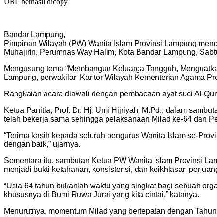
URL berhasil dicopy
Bandar Lampung,
Pimpinan Wilayah (PW) Wanita Islam Provinsi Lampung mengge
Muhajirin, Perumnas Way Halim, Kota Bandar Lampung, Sabtu
Mengusung tema “Membangun Keluarga Tangguh, Menguatkan E
Lampung, perwakilan Kantor Wilayah Kementerian Agama Prov
Rangkaian acara diawali dengan pembacaan ayat suci Al-Qur’a
Ketua Panitia, Prof. Dr. Hj. Umi Hijriyah, M.Pd., dalam sam
telah bekerja sama sehingga pelaksanaan Milad ke-64 dan Per
“Terima kasih kepada seluruh pengurus Wanita Islam se-Provin
dengan baik,” ujarnya.
Sementara itu, sambutan Ketua PW Wanita Islam Provinsi Lamp
menjadi bukti ketahanan, konsistensi, dan keikhlasan perju
“Usia 64 tahun bukanlah waktu yang singkat bagi sebuah organ
khususnya di Bumi Ruwa Jurai yang kita cintai,” katanya.
Menurutnya, momentum Milad yang bertepatan dengan Tahun Ba