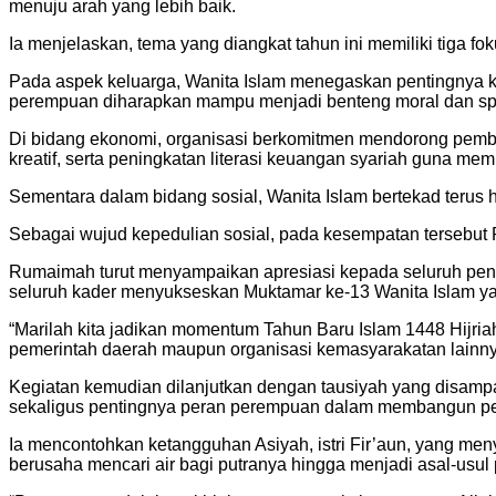
menuju arah yang lebih baik.
Ia menjelaskan, tema yang diangkat tahun ini memiliki tiga
Pada aspek keluarga, Wanita Islam menegaskan pentingnya ke
perempuan diharapkan mampu menjadi benteng moral dan spir
Di bidang ekonomi, organisasi berkomitmen mendorong pem
kreatif, serta peningkatan literasi keuangan syariah guna m
Sementara dalam bidang sosial, Wanita Islam bertekad terus 
Sebagai wujud kepedulian sosial, pada kesempatan tersebut
Rumaimah turut menyampaikan apresiasi kepada seluruh peng
seluruh kader menyukseskan Muktamar ke-13 Wanita Islam ya
“Marilah kita jadikan momentum Tahun Baru Islam 1448 Hijria
pemerintah daerah maupun organisasi kemasyarakatan lainnya
Kegiatan kemudian dilanjutkan dengan tausiyah yang disamp
sekaligus pentingnya peran perempuan dalam membangun p
Ia mencontohkan ketangguhan Asiyah, istri Fir’aun, yang men
berusaha mencari air bagi putranya hingga menjadi asal-usul