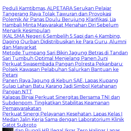
Peduli Kamtibmas, ALPETARA Serukan Pelajar
Tangerang Raya Tolak Tawuran dan Provokasi
Polemik Air Panas Doulu Berujung Klarifikasi, Lia
Hambali Minta Masyarakat Menahan Diri Sebelum
Menarik Kesimpulan
IKAL SMA Negeri 6 Sembelih 5 Sapi dan 4 Kambing,
Daging Qurban Didistribusikan ke Para Guru, Alumni
dan Masyarkat
Metode Tumpang Sari Bikin Jagung Betras di Tandan
Sari Tumbuh Optimal Menjelang Panen Juni
Perkuat Swasembada Pangan Polresta Pekanbaru:
Polsek Kawasan Pelabuhan Salurkan Bantuan ke
Petani
Panen Raya Jagung di Kebun SAE, Lapas Kupang
Sulap Lahan Batu Karang Jadi Simbol Ketahanan
Pangan NTT
Kalapas Binjai Perkuat Sinergitas Bersama TNI dan
Subdenpom, Tingkatkan Stabilitas Keamanan
Pemasyarakatan
Perkuat Sinergi Pelayanan Kesehatan, Lapas Kelas I
Medan Jalin Kerja Sama dengan Laboratorium Klinik
Gatot Subroto
Tag :
dan Pungli
HP Ilegal
Ikrar Zero Halinar
Lapas