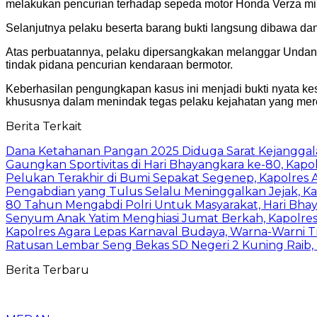
melakukan pencurian terhadap sepeda motor Honda Verza mil
Selanjutnya pelaku beserta barang bukti langsung dibawa da
Atas perbuatannya, pelaku dipersangkakan melanggar Unda
tindak pidana pencurian kendaraan bermotor.
Keberhasilan pengungkapan kasus ini menjadi bukti nyata 
khususnya dalam menindak tegas pelaku kejahatan yang me
Berita Terkait
Dana Ketahanan Pangan 2025 Diduga Sarat Kejanggal
Gaungkan Sportivitas di Hari Bhayangkara ke-80, Kap
Pelukan Terakhir di Bumi Sepakat Segenep, Kapolre
Pengabdian yang Tulus Selalu Meninggalkan Jejak, K
80 Tahun Mengabdi Polri Untuk Masyarakat, Hari Bha
Senyum Anak Yatim Menghiasi Jumat Berkah, Kapolre
Kapolres Agara Lepas Karnaval Budaya, Warna-Warni T
Ratusan Lembar Seng Bekas SD Negeri 2 Kuning Raib,
Berita Terbaru