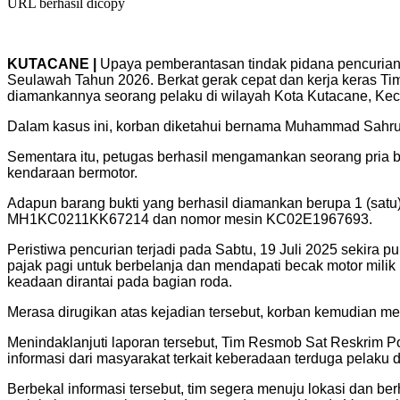
URL berhasil dicopy
KUTACANE |
Upaya pemberantasan tindak pidana pencurian 
Seulawah Tahun 2026. Berkat gerak cepat dan kerja keras T
diamankannya seorang pelaku di wilayah Kota Kutacane, Kec
Dalam kasus ini, korban diketahui bernama Muhammad Sahrul
Sementara itu, petugas berhasil mengamankan seorang pria b
kendaraan bermotor.
Adapun barang bukti yang berhasil diamankan berupa 1 (sat
MH1KC0211KK67214 dan nomor mesin KC02E1967693.
Peristiwa pencurian terjadi pada Sabtu, 19 Juli 2025 sekira
pajak pagi untuk berbelanja dan mendapati becak motor milik
keadaan dirantai pada bagian roda.
Merasa dirugikan atas kejadian tersebut, korban kemudian mel
Menindaklanjuti laporan tersebut, Tim Resmob Sat Reskrim Po
informasi dari masyarakat terkait keberadaan terduga pelaku 
Berbekal informasi tersebut, tim segera menuju lokasi dan b