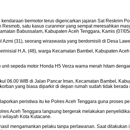
kendaraan bermotor terus digencarkan jajaran Sat Reskrim Po
im Resmob, satu kasus curanmor yang sempat meresahkan masya
amatan Babussalam, Kabupaten Aceh Tenggara, Kamis (07/05/2
 Azmi (31), seorang wiraswasta yang berdomisili di Desa La
erinisial H.A. (48), warga Kecamatan Bambel, Kabupaten Aceh 
u) unit sepeda motor Honda H5 Verza warna merah hitam deng
 pukul 06.00 WIB di Jalan Pancar Iman, Kecamatan Bambel, Kabu
 korban yang biasa diparkir di depan rumah sudah tidak berad
aporkan peristiwa itu ke Polres Aceh Tenggara guna proses peny
lres Aceh Tenggara langsung bergerak melakukan penyelidikan 
di wilayah Kota Kutacane.
erhasil mengamankan pelaku tanpa perlawanan. Saat dilakukan i