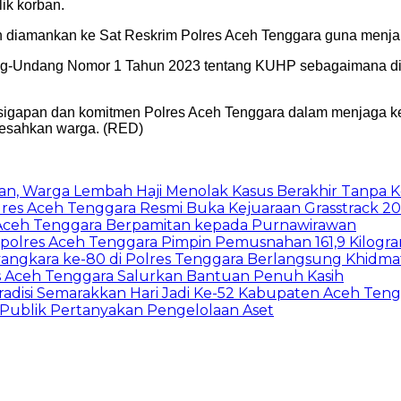
ik korban.
n diamankan ke Sat Reskrim Polres Aceh Tenggara guna menjala
ng-Undang Nomor 1 Tahun 2023 tentang KUHP sebagaimana dim
kesigapan dan komitmen Polres Aceh Tenggara dalam menjaga 
resahkan warga. (RED)
an, Warga Lembah Haji Menolak Kasus Berakhir Tanpa 
olres Aceh Tenggara Resmi Buka Kejuaraan Grasstrack 2
s Aceh Tenggara Berpamitan kepada Purnawirawan
apolres Aceh Tenggara Pimpin Pemusnahan 161,9 Kilogr
yangkara ke-80 di Polres Tenggara Berlangsung Khidma
s Aceh Tenggara Salurkan Bantuan Penuh Kasih
radisi Semarakkan Hari Jadi Ke-52 Kabupaten Aceh Ten
 Publik Pertanyakan Pengelolaan Aset