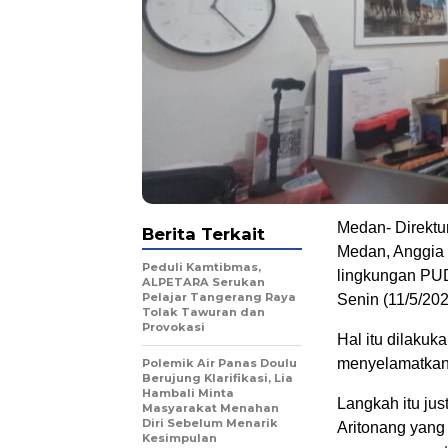
Medan- Direkt
Berita Terkait
Medan, Anggia 
Peduli Kamtibmas,
lingkungan PUD
ALPETARA Serukan
Pelajar Tangerang Raya
Senin (11/5/202
Tolak Tawuran dan
Provokasi
Hal itu dilaku
menyelamatkan
Polemik Air Panas Doulu
Berujung Klarifikasi, Lia
Hambali Minta
Langkah itu jus
Masyarakat Menahan
Diri Sebelum Menarik
Aritonang yang
Kesimpulan