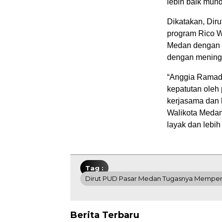
lebih baik mund
Dikatakan, Dir
program Rico W
Medan dengan m
dengan meningk
“Anggia Ramadha
kepatutan oleh
kerjasama dan 
Walikota Medan.
layak dan lebih
Tag :
Dirut PUD Pasar Medan Tugasnya Memperba
Berita Terbaru