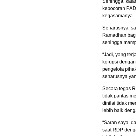
Sehingga, kata
kebocoran PAD 
kerjasamanya.
Seharusnya, sa
Ramadhan bagai
sehingga mamp
“Jadi, yang ter
korupsi dengan
pengelola pihak
seharusnya yan
Secara tegas R
tidak pantas m
dinilai tidak 
lebih baik den
“Saran saya, d
saat RDP deng