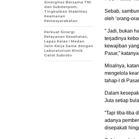
Sinergitas Bersama TNI
dan Subdenpom,
Sebab, sambung
Tingkatkan Stabilitas
Keamanan
oleh ‘orang-or
Pemasyarakatan
” Jadi, bukan h
Perkuat Sinergi
Pelayanan Kesehatan,
terjadinya keb
Lapas Kelas I Medan
kewajiban yang
Jalin Kerja Sama dengan
Laboratorium Klinik
Pasar,” katanya
Gatot Subroto
Misalnya, kata
mengelola keaman
tahap-I di Pasa
Dalam kesepaka
Juta setiap bu
“Tapi tiba-tiba
adanya pemberi
disepakati hin