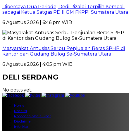
Dipercaya Dua Periode, Dedi Rizaldi Terpilih Kembali
sebagai Ketua Satgas PD II GM FKPPI Sumatera Utara
6 Agustus 2026 | 6:46 pm WIB
Masyarakat Antusias Serbu Penjualan Beras SPHP di
Kantor dan Gudang Bulog Se-Sumatera Utara
6 Agustus 2026 | 4:05 pm WIB
DELI SERDANG
No posts yet.
Home
Redaksi
Pedoman Media Siber
Disclaimer
Info Iklan