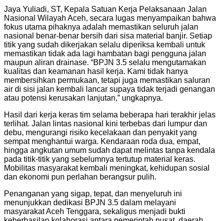
Jaya Yuliadi, ST, Kepala Satuan Kerja Pelaksanaan Jalan
Nasional Wilayah Aceh, secara lugas menyampaikan bahwa
fokus utama pihaknya adalah memastikan seluruh jalan
nasional benar-benar bersih dari sisa material banjir. Setiap
titik yang sudah dikerjakan selalu diperiksa kembali untuk
memastikan tidak ada lagi hambatan bagi pengguna jalan
maupun aliran drainase. “BPJN 3.5 selalu mengutamakan
kualitas dan keamanan hasil kerja. Kami tidak hanya
membersihkan permukaan, tetapi juga memastikan saluran
air di sisi jalan kembali lancar supaya tidak terjadi genangan
atau potensi kerusakan lanjutan,” ungkapnya.
Hasil dari kerja keras tim selama beberapa hari terakhir jelas
terlihat. Jalan lintas nasional kini terbebas dari lumpur dan
debu, mengurangi risiko kecelakaan dan penyakit yang
sempat menghantui warga. Kendaraan roda dua, empat,
hingga angkutan umum sudah dapat melintas tanpa kendala
pada titik-titik yang sebelumnya tertutup material keras.
Mobilitas masyarakat kembali meningkat, kehidupan sosial
dan ekonomi pun perlahan berangsur pulih.
Penanganan yang sigap, tepat, dan menyeluruh ini
menunjukkan dedikasi BPJN 3.5 dalam melayani
masyarakat Aceh Tenggara, sekaligus menjadi bukti
keberhasilan kolaborasi antara pemerintah pusat, daerah,