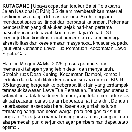
KUTACANE |
Upaya cepat dan terukur Balai Pelaksana
Jalan Nasional (BPJN) 3.5 dalam membersihkan material
sedimen sisa banjir di lintas nasional Aceh Tenggara
mendapat apresiasi tinggi dari berbagai kalangan. Pekerjaan
pembersihan yang dilakukan sejak hari-hari pertama
pascabencana di bawah koordinasi Jaya Yuliadi, ST,
menunjukkan komitmen kuat pemerintah dalam menjaga
aksesibilitas dan keselamatan masyarakat, khususnya pada
jalur vital Kutasane-Lawe Tua Persatuan, Kecamatan Lawe
Sigala-Gala.
Hari ini, Minggu 24 Mei 2026, proses pembersihan
memasuki tahapan yang lebih detail dan menyeluruh.
Setelah ruas Desa Kuning, Kecamatan Bambel, kembali
terbuka dan dapat dilalui kendaraan secara normal, BPJN
3.5 langsung bergerak ke beberapa titik lain yang terdampak,
termasuk kawasan Lawe Tua Persatuan. Tantangan utama di
wilayah ini adalah sedimen lumpur yang telah menjadi keras
akibat paparan panas dalam beberapa hari terakhir. Dengan
keterbatasan akses alat berat karena sejumlah saluran
terhalang bangunan beton warga, para petugas tak surut
langkah. Pekerjaan manual menggunakan bor, cangkul, dan
alat pemecah pun diterjunkan agar pembersihan dapat tetap
optimal.