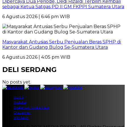
Dipercaya Dua Periode, Dedi Rizaldi Terpilih Kembali
sebagai Ketua Satgas PD II GM FKPPI Sumatera Utara
6 Agustus 2026 | 6:46 pm WIB
Masyarakat Antusias Serbu Penjualan Beras SPHP di
Kantor dan Gudang Bulog Se-Sumatera Utara
6 Agustus 2026 | 4:05 pm WIB
DELI SERDANG
No posts yet.
Home
Redaksi
Pedoman Media Siber
Disclaimer
Info Iklan