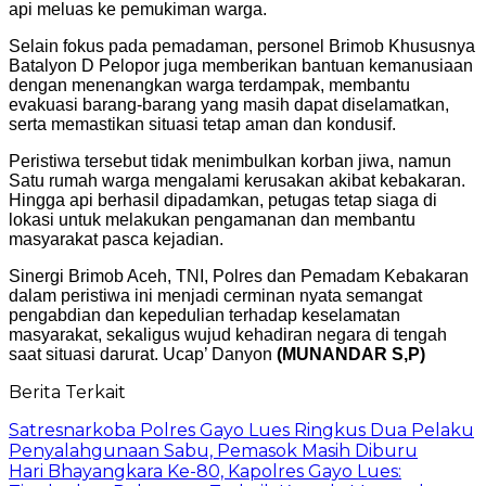
api meluas ke pemukiman warga.
Selain fokus pada pemadaman, personel Brimob Khususnya
Batalyon D Pelopor juga memberikan bantuan kemanusiaan
dengan menenangkan warga terdampak, membantu
evakuasi barang-barang yang masih dapat diselamatkan,
serta memastikan situasi tetap aman dan kondusif.
Peristiwa tersebut tidak menimbulkan korban jiwa, namun
Satu rumah warga mengalami kerusakan akibat kebakaran.
Hingga api berhasil dipadamkan, petugas tetap siaga di
lokasi untuk melakukan pengamanan dan membantu
masyarakat pasca kejadian.
Sinergi Brimob Aceh, TNI, Polres dan Pemadam Kebakaran
dalam peristiwa ini menjadi cerminan nyata semangat
pengabdian dan kepedulian terhadap keselamatan
masyarakat, sekaligus wujud kehadiran negara di tengah
saat situasi darurat. Ucap’ Danyon
(MUNANDAR S,P)
Berita Terkait
Satresnarkoba Polres Gayo Lues Ringkus Dua Pelaku
Penyalahgunaan Sabu, Pemasok Masih Diburu
Hari Bhayangkara Ke-80, Kapolres Gayo Lues: