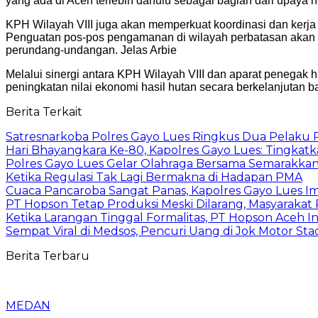
yang ada di Aceh terlebih dahulu sebagai bagian dari upaya h
KPH Wilayah VIII juga akan memperkuat koordinasi dan kerj
Penguatan pos-pos pengamanan di wilayah perbatasan akan m
perundang-undangan. Jelas Arbie
Melalui sinergi antara KPH Wilayah VIII dan aparat penegak 
peningkatan nilai ekonomi hasil hutan secara berkelanjutan b
Berita Terkait
Satresnarkoba Polres Gayo Lues Ringkus Dua Pelaku
Hari Bhayangkara Ke-80, Kapolres Gayo Lues: Tingkat
Polres Gayo Lues Gelar Olahraga Bersama Semarakka
Ketika Regulasi Tak Lagi Bermakna di Hadapan PMA
Cuaca Pancaroba Sangat Panas, Kapolres Gayo Lues 
PT Hopson Tetap Produksi Meski Dilarang, Masyarakat
Ketika Larangan Tinggal Formalitas, PT Hopson Aceh I
Sempat Viral di Medsos, Pencuri Uang di Jok Motor Sta
Berita Terbaru
MEDAN