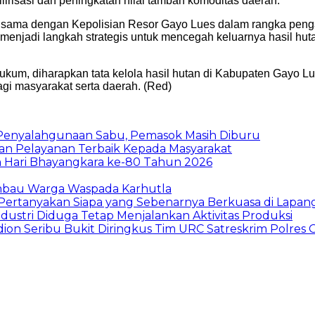
ilirisasi dan peningkatan nilai tambah komoditas daerah.
a sama dengan Kepolisian Resor Gayo Lues dalam rangka penga
enjadi langkah strategis untuk mencegah keluarnya hasil hut
hukum, diharapkan tata kelola hasil hutan di Kabupaten Gayo 
agi masyarakat serta daerah. (Red)
 Penyalahgunaan Sabu, Pemasok Masih Diburu
kan Pelayanan Terbaik Kepada Masyarakat
n Hari Bhayangkara ke-80 Tahun 2026
Imbau Warga Waspada Karhutla
 Pertanyakan Siapa yang Sebenarnya Berkuasa di Lapan
ndustri Diduga Tetap Menjalankan Aktivitas Produksi
dion Seribu Bukit Diringkus Tim URC Satreskrim Polres 