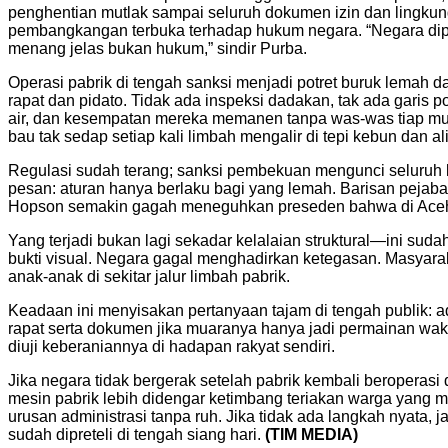
penghentian mutlak sampai seluruh dokumen izin dan lingkung
pembangkangan terbuka terhadap hukum negara. “Negara dipe
menang jelas bukan hukum,” sindir Purba.
Operasi pabrik di tengah sanksi menjadi potret buruk lemah 
rapat dan pidato. Tidak ada inspeksi dadakan, tak ada garis
air, dan kesempatan mereka memanen tanpa was-was tiap mus
bau tak sedap setiap kali limbah mengalir di tepi kebun dan al
Regulasi sudah terang; sanksi pembekuan mengunci seluruh k
pesan: aturan hanya berlaku bagi yang lemah. Barisan pejaba
Hopson semakin gagah meneguhkan preseden bahwa di Aceh 
Yang terjadi bukan lagi sekadar kelalaian struktural—ini sud
bukti visual. Negara gagal menghadirkan ketegasan. Masyarak
anak-anak di sekitar jalur limbah pabrik.
Keadaan ini menyisakan pertanyaan tajam di tengah publik: 
rapat serta dokumen jika muaranya hanya jadi permainan wa
diuji keberaniannya di hadapan rakyat sendiri.
Jika negara tidak bergerak setelah pabrik kembali beroperasi
mesin pabrik lebih didengar ketimbang teriakan warga yang m
urusan administrasi tanpa ruh. Jika tidak ada langkah nyata,
sudah dipreteli di tengah siang hari.
(TIM MEDIA)