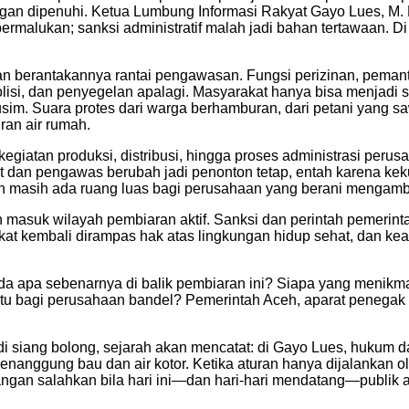
an dipenuhi. Ketua Lumbung Informasi Rakyat Gayo Lues, M. Pu
rmalukan; sanksi administratif malah jadi bahan tertawaan. 
dan berantakannya rantai pengawasan. Fungsi perizinan, peman
 polisi, dan penyegelan apalagi. Masyarakat hanya bisa menjad
im. Suara protes dari warga berhamburan, dari petani yang s
iran air rumah.
egiatan produksi, distribusi, hingga proses administrasi per
t dan pengawas berubah jadi penonton tetap, entah karena kek
masih ada ruang luas bagi perusahaan yang berani mengambi
ah masuk wilayah pembiaran aktif. Sanksi dan perintah pemerint
at kembali dirampas hak atas lingkungan hidup sehat, dan kea
ada apa sebenarnya di balik pembiaran ini? Siapa yang menikm
ktu bagi perusahaan bandel? Pemerintah Aceh, aparat penegak
 di siang bolong, sejarah akan mencatat: di Gayo Lues, hukum 
enanggung bau dan air kotor. Ketika aturan hanya dijalankan 
 jangan salahkan bila hari ini—dan hari-hari mendatang—publik