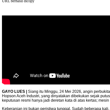
URL berhasil dicopy
GAYO LUES |
Siang itu Minggu, 24 Mei 2026, angin perbuki
Hopson Aceh Industri, yang dinyatakan dibekukan sejak putusan
keputusan resmi hanya jadi deretan kata di atas kertas; mes
Keberanian ini bukan peristiwa tunggal. Sudah beberapa kali