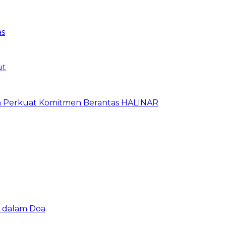
as
ut
an Perkuat Komitmen Berantas HALINAR
u dalam Doa