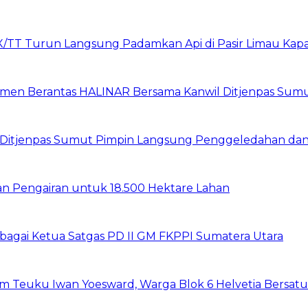
X/TT Turun Langsung Padamkan Api di Pasir Limau Kap
itmen Berantas HALINAR Bersama Kanwil Ditjenpas Sum
wil Ditjenpas Sumut Pimpin Langsung Penggeledahan d
gan Pengairan untuk 18.500 Hektare Lahan
sebagai Ketua Satgas PD II GM FKPPI Sumatera Utara
um Teuku Iwan Yoesward, Warga Blok 6 Helvetia Bersat