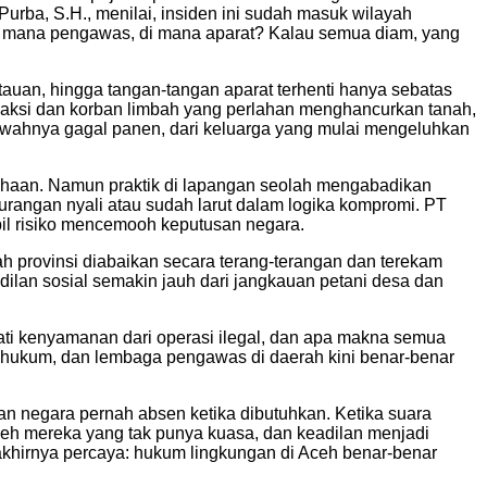
rba, S.H., menilai, insiden ini sudah masuk wilayah
Di mana pengawas, di mana aparat? Kalau semua diam, yang
tauan, hingga tangan-tangan aparat terhenti hanya sebatas
i saksi dan korban limbah yang perlahan menghancurkan tanah,
awahnya gagal panen, dari keluarga yang mulai mengeluhkan
usahaan. Namun praktik di lapangan seolah mengabadikan
urangan nyali atau sudah larut dalam logika kompromi. PT
l risiko mencemooh keputusan negara.
ah provinsi diabaikan secara terang-terangan dan terekam
dilan sosial semakin jauh dari jangkauan petani desa dan
ati kenyamanan dari operasi ilegal, dan apa makna semua
 hukum, dan lembaga pengawas di daerah kini benar-benar
dan negara pernah absen ketika dibutuhkan. Ketika suara
oleh mereka yang tak punya kuasa, dan keadilan menjadi
 akhirnya percaya: hukum lingkungan di Aceh benar-benar