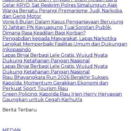
Gelar KRYD, Sat Reskrim Polres Simalungun Ajak
Warga Bersatu Perangi Premanisme, Judi, Narkoba,
dan Geng Motor
Vonis 6 Bulan Dalam Kasus Penganiayaan Berujung
10 Jahitan PN Kayuagung Tuai Sorotan Publik,
Dimana Rasa Keadilan Bagi Korban?
Pengabdian kepada Masyarakat, Lapas Narkotika
Langkat Memperbaiki Fasilitas Umum dari Dukungan
Inkopasindo
Lapas Binjai Berbagi Lele Gratis, Wujud Nyata
Dukung Ketahanan Pangan Nasional
Lapas Binjai Berbagi Lele Gratis, Wujud Nyata
Dukung Ketahanan Pangan Nasional
Riau Bhayangkara Run 2026 Berakhir Sukses,
Kapolda: Momentum Gerakkan Ekonomi dan
Perkuat Sport Tourism Riau
Green Policing: Kapolda Riau Irjen Herry Heryawan
Gaungkan untuk Cegah Karhutla
Berita Terbaru
MEDAN