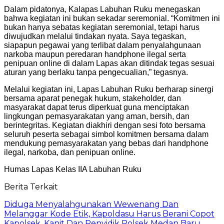
Dalam pidatonya, Kalapas Labuhan Ruku menegaskan
bahwa kegiatan ini bukan sekadar seremonial. “Komitmen ini
bukan hanya sebatas kegiatan seremonial, tetapi harus
diwujudkan melalui tindakan nyata. Saya tegaskan,
siapapun pegawai yang terlibat dalam penyalahgunaan
narkoba maupun peredaran handphone ilegal serta
penipuan online di dalam Lapas akan ditindak tegas sesuai
aturan yang berlaku tanpa pengecualian,” tegasnya.
Melalui kegiatan ini, Lapas Labuhan Ruku berharap sinergi
bersama aparat penegak hukum, stakeholder, dan
masyarakat dapat terus diperkuat guna menciptakan
lingkungan pemasyarakatan yang aman, bersih, dan
berintegritas. Kegiatan diakhiri dengan sesi foto bersama
seluruh peserta sebagai simbol komitmen bersama dalam
mendukung pemasyarakatan yang bebas dari handphone
ilegal, narkoba, dan penipuan online.
Humas Lapas Kelas IIA Labuhan Ruku
Berita Terkait
Diduga Menyalahgunakan Wewenang Dan
Melanggar Kode Etik, Kapoldasu Harus Berani Copot
Kapolsek, Kanit Dan Penyidik Polsek Medan Baru