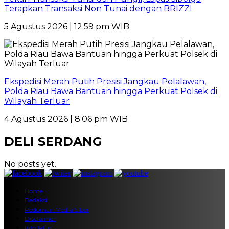
Terapkan Transaksi Non Tunai dengan BRIZZI
5 Agustus 2026 | 12:59 pm WIB
Ekspedisi Merah Putih Presisi Jangkau Pelalawan,
Polda Riau Bawa Bantuan hingga Perkuat Polsek di
Wilayah Terluar
4 Agustus 2026 | 8:06 pm WIB
DELI SERDANG
No posts yet.
Home
Redaksi
Pedoman Media Siber
Disclaimer
Info Iklan