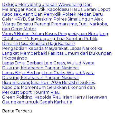
Diduga Menyalahgunakan Wewenang Dan
Melanggar Kode Etik, Kapoldasu Harus Berani Copot
Kapolsek, Kanit Dan Penyidik Polsek Medan Baru
Gelar KRYD, Sat Reskrim Polres Simalungun Ajak
Warga Bersatu Perangi Premanisme, Judi, Narkoba,
dan Geng Motor
Vonis 6 Bulan Dalam Kasus Penganiayaan Berujung
10 Jahitan PN Kayuagung Tuai Sorotan Publik,
Dimana Rasa Keadilan Bagi Korban?
Pengabdian kepada Masyarakat, Lapas Narkotika
Langkat Memperbaiki Fasilitas Umum dari Dukungan
Inkopasindo
Lapas Binjai Berbagi Lele Gratis, Wujud Nyata
Dukung Ketahanan Pangan Nasional
Lapas Binjai Berbagi Lele Gratis, Wujud Nyata
Dukung Ketahanan Pangan Nasional
Riau Bhayangkara Run 2026 Berakhir Sukses,
Kapolda: Momentum Gerakkan Ekonomi dan
Perkuat Sport Tourism Riau
Green Policing: Kapolda Riau Irjen Herry Heryawan
Gaungkan untuk Cegah Karhutla
Berita Terbaru