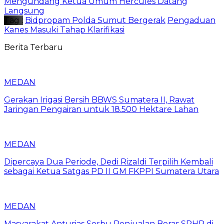
Mengundang Ketua Umum Hercules Datang
Langsung
Tag :
Bidpropam Polda Sumut Bergerak
Pengaduan
Kanes Masuki Tahap Klarifikasi
Berita Terbaru
MEDAN
Gerakan Irigasi Bersih BBWS Sumatera II, Rawat
Jaringan Pengairan untuk 18.500 Hektare Lahan
MEDAN
Dipercaya Dua Periode, Dedi Rizaldi Terpilih Kembali
sebagai Ketua Satgas PD II GM FKPPI Sumatera Utara
MEDAN
Masyarakat Antusias Serbu Penjualan Beras SPHP di