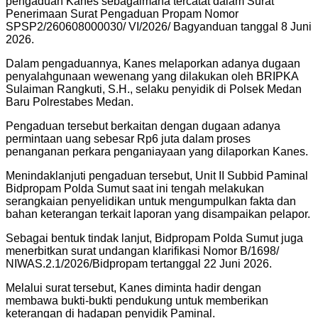
pengaduan Kanes sebagaimana tercatat dalam Surat
Penerimaan Surat Pengaduan Propam Nomor
SPSP2/260608000030/ VI/2026/ Bagyanduan tanggal 8 Juni
2026.
Dalam pengaduannya, Kanes melaporkan adanya dugaan
penyalahgunaan wewenang yang dilakukan oleh BRIPKA
Sulaiman Rangkuti, S.H., selaku penyidik di Polsek Medan
Baru Polrestabes Medan.
Pengaduan tersebut berkaitan dengan dugaan adanya
permintaan uang sebesar Rp6 juta dalam proses
penanganan perkara penganiayaan yang dilaporkan Kanes.
Menindaklanjuti pengaduan tersebut, Unit II Subbid Paminal
Bidpropam Polda Sumut saat ini tengah melakukan
serangkaian penyelidikan untuk mengumpulkan fakta dan
bahan keterangan terkait laporan yang disampaikan pelapor.
Sebagai bentuk tindak lanjut, Bidpropam Polda Sumut juga
menerbitkan surat undangan klarifikasi Nomor B/1698/
NIWAS.2.1/2026/Bidpropam tertanggal 22 Juni 2026.
Melalui surat tersebut, Kanes diminta hadir dengan
membawa bukti-bukti pendukung untuk memberikan
keterangan di hadapan penyidik Paminal.