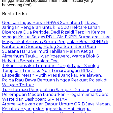
hingga terdapat keputusan resmi dari institusi yang
berwenang.(red)
Berita Terkait
Gerakan Irigasi Bersih BBWS Sumatera II, Rawat
Jaringan Pengairan untuk 18.500 Hektare Lahan
Dipercaya Dua Periode, Dedi Rizaldi Terpilih Kembali
sebagai Ketua Satgas PD II GM FKPPI Sumatera Utara
Masyarakat Antusias Serbu Penjualan Beras SPHP di
Kantor dan Gudang Bulog Se-Sumatera Utara
Suasana Haru Selimuti Tahlilan Malam Ketiga
Almarhum Teuku Iwan Yoesward, Warga Blok 6
Helvetia Bersatu dalam Doa
Tekan Transaksi Tunai dan Pungli, Lapas Sibolga
Terapkan Transaksi Non Tunai dengan BRIZZI
Ekspedisi Merah Putih Presisi Jangkau Pelalawan,
Polda Riau Bawa Bantuan hingga Perkuat Polsek di
Wilayah Terluar
Transformasi Pengelolaan Sampah Dimulai, Lapas
Perempuan Medan Luncurkan Program Smart Zero
Waste dan Dashboard SIPINTAR
Aroma Kebaikan dari Dapur Umum GRIB Jaya Medan,
Ketulusan yang Menggerakkan Hati hingga