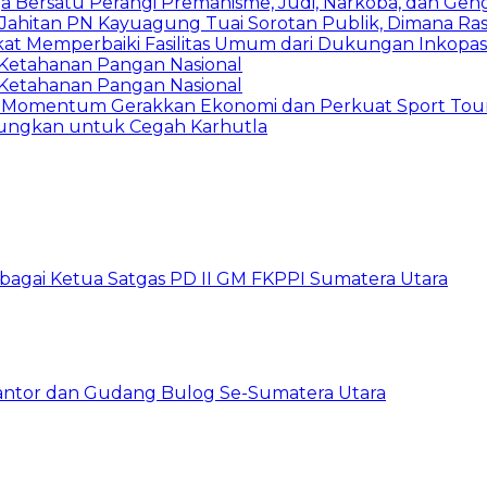
a Bersatu Perangi Premanisme, Judi, Narkoba, dan Gen
Jahitan PN Kayuagung Tuai Sorotan Publik, Dimana Ras
kat Memperbaiki Fasilitas Umum dari Dukungan Inkopa
g Ketahanan Pangan Nasional
g Ketahanan Pangan Nasional
a: Momentum Gerakkan Ekonomi dan Perkuat Sport Tour
Gaungkan untuk Cegah Karhutla
sebagai Ketua Satgas PD II GM FKPPI Sumatera Utara
Kantor dan Gudang Bulog Se-Sumatera Utara