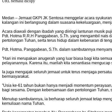
URL berhasil dicopy
Medan – Jemaat GKPI JK Sentosa menggelar acara syukuran Ha
kalangan ini berlangsung dalam suasana kekeluargaan, men
‎Acara diawali dengan ibadah yang diiringi lantunan musi
Pdt. Hotma R.R.H Panggabean, S.Th. yang mengambil nats dar
pertolongan Tuhan, serta terus hidup dalam kebenaran di ten
‎Pdt. Hotma. Panggabean, S.Th. dalam sambutannya menyamp
‎”Hari ini merupakan anugerah yang luar biasa bagi kita se
pelayanannya. Karena itu, marilah kita senantiasa mengucap 
‎Ia juga mengajak seluruh jemaat untuk terus menjaga pers
bermasyarakat.
‎”Usia ke-61 tahun bukan hanya menjadi momentum perayaan, te
bagi sesama. Dengan kebersamaan dan pertolongan Tuhan, s
‎Menutup sambutannya, ia berharap seluruh jemaat tetap me
kemuliaan nama Tuhan.