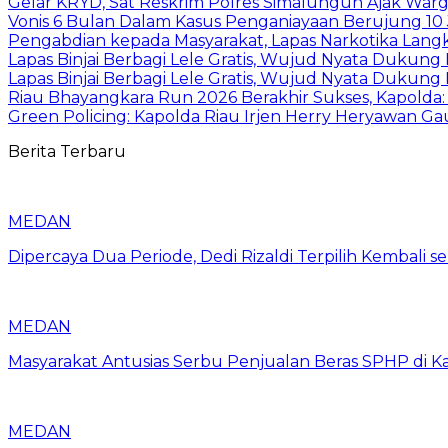
Gelar KRYD, Sat Reskrim Polres Simalungun Ajak Warg
Vonis 6 Bulan Dalam Kasus Penganiayaan Berujung 10 
Pengabdian kepada Masyarakat, Lapas Narkotika Lang
Lapas Binjai Berbagi Lele Gratis, Wujud Nyata Dukun
Lapas Binjai Berbagi Lele Gratis, Wujud Nyata Dukun
Riau Bhayangkara Run 2026 Berakhir Sukses, Kapold
Green Policing: Kapolda Riau Irjen Herry Heryawan 
Berita Terbaru
MEDAN
Dipercaya Dua Periode, Dedi Rizaldi Terpilih Kembali 
MEDAN
Masyarakat Antusias Serbu Penjualan Beras SPHP di 
MEDAN