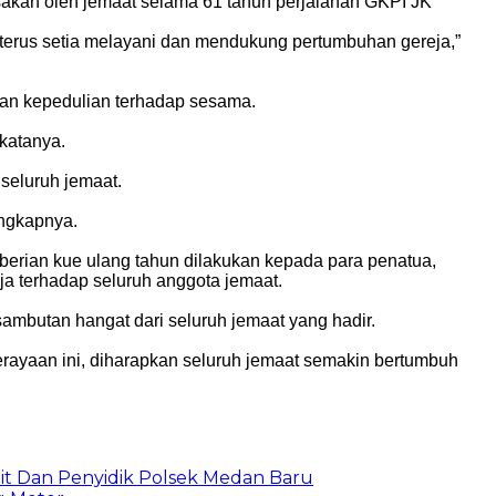
sakan oleh jemaat selama 61 tahun perjalanan GKPI JK
g terus setia melayani dan mendukung pertumbuhan gereja,”
kan kepedulian terhadap sesama.
katanya.
seluruh jemaat.
ungkapnya.
erian kue ulang tahun dilakukan kepada para penatua,
ja terhadap seluruh anggota jemaat.
mbutan hangat dari seluruh jemaat yang hadir.
rayaan ini, diharapkan seluruh jemaat semakin bertumbuh
t Dan Penyidik Polsek Medan Baru