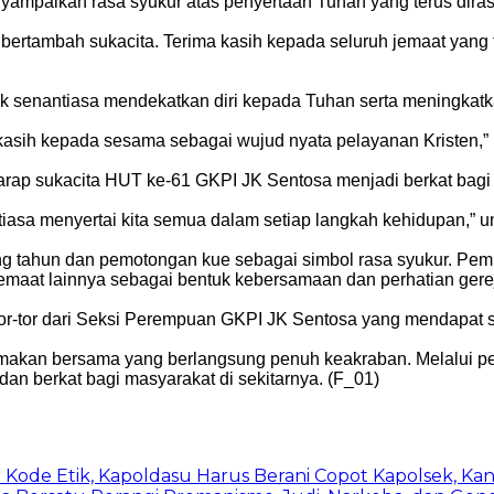
yampaikan rasa syukur atas penyertaan Tuhan yang terus dira
n bertambah sukacita. Terima kasih kepada seluruh jemaat yan
ntuk senantiasa mendekatkan diri kepada Tuhan serta meningkat
 kasih kepada sesama sebagai wujud nyata pelayanan Kristen,” 
arap sukacita HUT ke-61 GKPI JK Sentosa menjadi berkat bagi 
tiasa menyertai kita semua dalam setiap langkah kehidupan,” 
g tahun dan pemotongan kue sebagai simbol rasa syukur. Pemb
jemaat lainnya sebagai bentuk kebersamaan dan perhatian gere
-tor dari Seksi Perempuan GKPI JK Sentosa yang mendapat sa
makan bersama yang berlangsung penuh keakraban. Melalui pe
dan berkat bagi masyarakat di sekitarnya. (F_01)
e Etik, Kapoldasu Harus Berani Copot Kapolsek, Kani