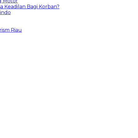
g Motor
a Keadilan Bagi Korban?
sindo
ism Riau