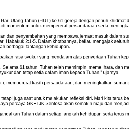
ri Ulang Tahun (HUT) ke-61 gereja dengan penuh khidmat dan 
jadi momentum untuk mempererat persaudaraan serta meningka
k pujian dan penyembahan yang membawa jemaat masuk dalam s
i Habakuk 2:1-5. Dalam khotbahnya, beliau mengajak seluruh 
gah berbagai tantangan kehidupan.
aikan rasa syukur yang mendalam atas penyertaan Tuhan kepa
mua. Selama 61 tahun, Tuhan telah memimpin, memelihara, dan 
syukur dan tetap setia dalam iman kepada Tuhan,” ujarnya.
atuan, mempererat kasih persaudaraan, dan meningkatkan seman
tapi juga saat untuk melakukan refleksi diri. Mari kita terus 
aya percaya GKPI JK Sentosa akan semakin maju dan menjadi 
ngandalkan Tuhan dalam setiap langkah kehidupan serta terus