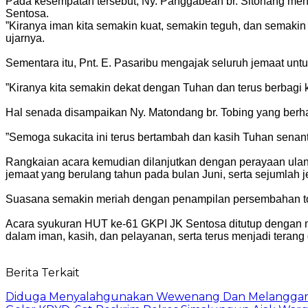
‎Pada kesempatan tersebut, Ny. Panggabean br. Sitohang men
Sentosa.
‎”Kiranya iman kita semakin kuat, semakin teguh, dan semaki
ujarnya.
‎Sementara itu, Pnt. E. Pasaribu mengajak seluruh jemaat u
‎”Kiranya kita semakin dekat dengan Tuhan dan terus berbagi
‎Hal senada disampaikan Ny. Matondang br. Tobing yang berh
‎”Semoga sukacita ini terus bertambah dan kasih Tuhan senan
‎Rangkaian acara kemudian dilanjutkan dengan perayaan ulan
jemaat yang berulang tahun pada bulan Juni, serta sejumlah 
‎Suasana semakin meriah dengan penampilan persembahan tor
‎Acara syukuran HUT ke-61 GKPI JK Sentosa ditutup dengan 
dalam iman, kasih, dan pelayanan, serta terus menjadi terang 
Berita Terkait
Diduga Menyalahgunakan Wewenang Dan Melanggar Kod