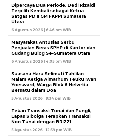
Dipercaya Dua Periode, Dedi Rizaldi
Terpilih Kembali sebagai Ketua
Satgas PD II GM FKPPI Sumatera
Utara
6 Agustus 2026 | 6:46 pm WIB
Masyarakat Antusias Serbu
Penjualan Beras SPHP di Kantor dan
Gudang Bulog Se-Sumatera Utara
6 Agustus 2026 | 4:05 pm WIB
Suasana Haru Selimuti Tahlilan
Malam Ketiga Almarhum Teuku Iwan
Yoesward, Warga Blok 6 Helvetia
Bersatu dalam Doa
5 Agustus 2026 | 9:34 pm WIB
Tekan Transaksi Tunai dan Pungli,
Lapas Sibolga Terapkan Transaksi
Non Tunai dengan BRIZZI
5 Agustus 2026 | 12:59 pm WIB