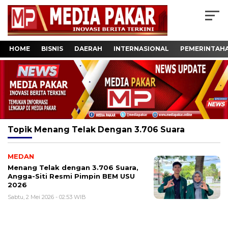
HOME
BISNIS
DAERAH
INTERNASIONAL
PEMERINTAH
Topik
Menang Telak Dengan 3.706 Suara
MEDAN
Menang Telak dengan 3.706 Suara,
Angga-Siti Resmi Pimpin BEM USU
2026
Sabtu, 2 Mei 2026 - 02:53 WIB