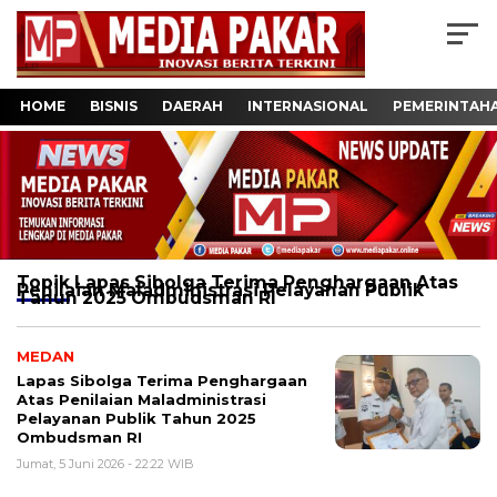
HOME
BISNIS
DAERAH
INTERNASIONAL
PEMERINTAH
Topik
Lapas Sibolga Terima Penghargaan Atas
Penilaian Maladministrasi Pelayanan Publik
Tahun 2025 Ombudsman RI
MEDAN
Lapas Sibolga Terima Penghargaan
Atas Penilaian Maladministrasi
Pelayanan Publik Tahun 2025
Ombudsman RI
Jumat, 5 Juni 2026 - 22:22 WIB