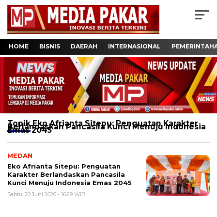
HOME
BISNIS
DAERAH
INTERNASIONAL
PEMERINTAH
Topik
Eko Afrianta Sitepu: Penguatan Karakter
Berlandaskan Pancasila Kunci Menuju Indonesia
Emas 2045
MEDAN
Eko Afrianta Sitepu: Penguatan
Karakter Berlandaskan Pancasila
Kunci Menuju Indonesia Emas 2045
Sabtu, 20 Juni 2026 - 16:29 WIB