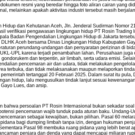
dokumen resmi yang beredar hingga foto aliran cairan yang did
al, melainkan apakah aktivitas industri tersebut masih berjala
n Hidup dan Kehutanan Aceh, Jln. Jenderal Sudirman Nomor 21
hasil verifikasi pengawasan lingkungan hidup PT Rosin Trading 
epala Badan Pengendalian Lingkungan Hidup di Jakarta tersebu
ri DLHK Aceh bersama Dinas Lingkungan Hidup Kabupaten Gay
raturan perundang-undangan dan persyaratan perizinan di bid
en UKL-UPL karena terjadi penambahan lahan. Perusahaan juga
gondorukem dan terpentin, air limbah, serta udara emisi. Sela
endalian pencemaran air dan udara, tidak melakukan pengelola
area terbuka, dan tidak melaksanakan maupun melaporkan tin
emerintah tertanggal 20 Februari 2025. Dalam surat itu pula
gan hidup, lalu mengusulkan tindak lanjut sesuai kewenangan
Gayo Lues, dan arsip.
n bahwa persoalan PT Rosin Internasional bukan sekadar soal 
u potensi pencemaran wajib tunduk pada aturan baku. Undang
ncemaran sebagai kewajiban, bukan pilihan. Pasal 60 melar
pidana bagi dumping limbah tanpa izin, dengan hukuman penjar
 Sementara Pasal 98 membuka ruang pidana yang lebih berat a
caman penjara dan denda yang dapat mencapai miliaran rupiah