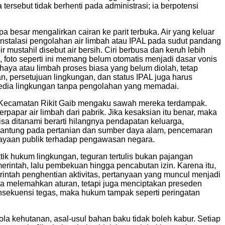
 tersebut tidak berhenti pada administrasi; ia berpotensi
a besar mengalirkan cairan ke parit terbuka. Air yang keluar
 instalasi pengolahan air limbah atau IPAL pada sudut pandang
ir mustahil disebut air bersih. Ciri berbusa dan keruh lebih
foto seperti ini memang belum otomatis menjadi dasar vonis
haya atau limbah proses biasa yang belum diolah, tetap
, persetujuan lingkungan, dan status IPAL juga harus
e media lingkungan tanpa pengolahan yang memadai.
ar Kecamatan Rikit Gaib mengaku sawah mereka terdampak.
apar air limbah dari pabrik. Jika kesaksian itu benar, maka
a ditanami berarti hilangnya pendapatan keluarga,
gantung pada pertanian dan sumber daya alam, pencemaran
cayaan publik terhadap pengawasan negara.
ik hukum lingkungan, teguran tertulis bukan pajangan
erintah, lalu pembekuan hingga pencabutan izin. Karena itu,
rintah penghentian aktivitas, pertanyaan yang muncul menjadi
a melemahkan aturan, tetapi juga menciptakan preseden
onsekuensi tegas, maka hukum tampak seperti peringatan
ola kehutanan, asal-usul bahan baku tidak boleh kabur. Setiap