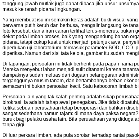
tanggung jawab mutlak juga dapat dibaca jika unsur-unsurnya te
masuk ke ranah pidana lingkungan.
Yang membuat isu ini semakin keras adalah bukti visual yang 
berwarna putih keruh dan berbusa, mengalir langsung ke tanah
foto tersebut, dan aliran cairan terlihat terus-menerus, bukan 
dekat pada limbah proses, baik yang mengandung bahan organi
pidana, tetapi cukup kuat untuk menjadi petunjuk awal penyel
diperlukan uji laboratorium, termasuk parameter BOD, COD, p
diperiksa. Namun dari sisi tata kelola, gambar itu sudah me
Di lapangan, persoalan ini tidak berhenti pada papan nama
Mereka menyebut lahan menjadi sulit ditanami karena tanaman
dampaknya sudah meluas dari dugaan pelanggaran administras
terganggunya musim tanam, dan bertambahnya beban ekonomi
semacam ini bukan persoalan kecil. Satu kebocoran limbah 
Persoalan lain yang tak kalah penting adalah sikap perusaha
birokrasi. Ia adalah tahap awal penegakan. Jika tidak dipatu
ketika sebuah perusahaan tetap beroperasi dan bahkan disebu
sangat sederhana namun tajam: di mana daya paksa negara?
buruk bagi pelaku usaha lain. Bila perusahaan yang diduga a
tanpa gigi.
Di luar perkara limbah, ada pula sorotan terhadap rantai paso