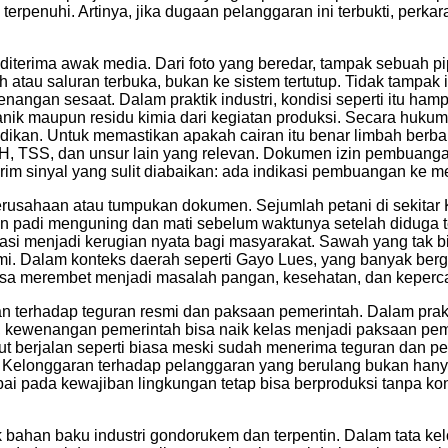
rpenuhi. Artinya, jika dugaan pelanggaran ini terbukti, perkara
diterima awak media. Dari foto yang beredar, tampak sebuah pip
 atau saluran terbuka, bukan ke sistem tertutup. Tidak tampak
genangan sesaat. Dalam praktik industri, kondisi seperti itu hamp
k maupun residu kimia dari kegiatan produksi. Secara hukum, 
idikan. Untuk memastikan apakah cairan itu benar limbah berba
H, TSS, dan unsur lain yang relevan. Dokumen izin pembuangan
ngirim sinyal yang sulit diabaikan: ada indikasi pembuangan k
 perusahaan atau tumpukan dokumen. Sejumlah petani di sekit
 padi menguning dan mati sebelum waktunya setelah diduga terp
i menjadi kerugian nyata bagi masyarakat. Sawah yang tak bis
. Dalam konteks daerah seperti Gayo Lues, yang banyak ber
bisa merembet menjadi masalah pangan, kesehatan, dan keper
an terhadap teguran resmi dan paksaan pemerintah. Dalam prakt
hi, kewenangan pemerintah bisa naik kelas menjadi paksaan pem
t berjalan seperti biasa meski sudah menerima teguran dan pe
 Kelonggaran terhadap pelanggaran yang berulang bukan hany
bai pada kewajiban lingkungan tetap bisa berproduksi tanpa k
k bahan baku industri gondorukem dan terpentin. Dalam tata kel