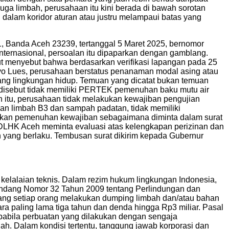
uga limbah, perusahaan itu kini berada di bawah sorotan
n dalam koridor aturan atau justru melampaui batas yang
, Banda Aceh 23239, tertanggal 5 Maret 2025, bernomor
Internasional, persoalan itu dipaparkan dengan gamblang.
t menyebut bahwa berdasarkan verifikasi lapangan pada 25
o Lues, perusahaan berstatus penanaman modal asing atau
ang lingkungan hidup. Temuan yang dicatat bukan temuan
 disebut tidak memiliki PERTEK pemenuhan baku mutu air
in itu, perusahaan tidak melakukan kewajiban pengujian
an limbah B3 dan sampah padatan, tidak memiliki
dakan pemenuhan kewajiban sebagaimana diminta dalam surat
, DLHK Aceh meminta evaluasi atas kelengkapan perizinan dan
 yang berlaku. Tembusan surat dikirim kepada Gubernur
kelalaian teknis. Dalam rezim hukum lingkungan Indonesia,
-Undang Nomor 32 Tahun 2009 tentang Perlindungan dan
ang setiap orang melakukan dumping limbah dan/atau bahan
a paling lama tiga tahun dan denda hingga Rp3 miliar. Pasal
pabila perbuatan yang dilakukan dengan sengaja
. Dalam kondisi tertentu, tanggung jawab korporasi dan