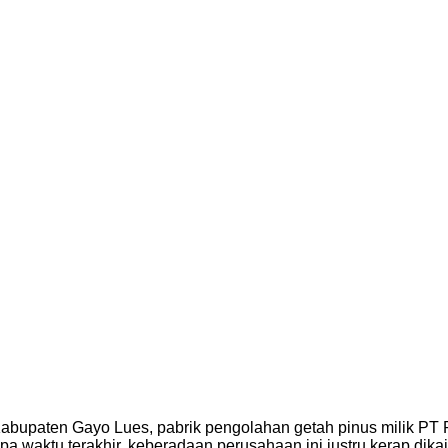
abupaten Gayo Lues, pabrik pengolahan getah pinus milik PT 
pa waktu terakhir, keberadaan perusahaan ini justru kerap dika