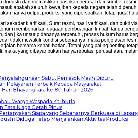
Industri dan memastikan pasokan berasal dari sumber resmi ya
masuk apakah seluruh kewajiban kepada negara telah dipenuhi. M
bukan hanya output produksi yang dipersoalkan, tetapi juga hu
ri sekadar klarifikasi. Surat resmi, hasil verifikasi, dan bukti 
boratorium membenarkan dugaan pembuangan limbah tanpa pengo
kan, dan jika unsur pidananya terpenuhi, proses hukum harus b
ar tidak mewakili kondisi sebenarnya, maka penjelasan resmi 
rjalan bersama kehati-hatian. Tetapi yang paling penting tetap
rjadi, maka yang dibayar bukan hanya reputasi perusahaan, melai
 Penyalahgunaan Sabu, Pemasok Masih Diburu
kan Pelayanan Terbaik Kepada Masyarakat
n Hari Bhayangkara ke-80 Tahun 2026
Imbau Warga Waspada Karhutla
n Tata Niaga Getah Pinus
 Pertanyakan Siapa yang Sebenarnya Berkuasa di Lapan
ndustri Diduga Tetap Menjalankan Aktivitas Produksi