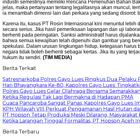
industri semestinya memiliki Rencana Pemenuhan Bahan Baku 
jelas, maka pertanyaan tentang legalitasnya akan muncul, ter
ia menambah dimensi lain dari perkara yang sedang disorot: 
Karena itu, kasus PT Rosin Internasional kini menuntut lebih da
secara serius. Jika hasil pemeriksaan lapangan dan uji la
berhenti pada peringatan. Sanksi administratif harus dijalan
bahwa semua kewajiban telah dipenuhi dan gambar yang bered
spekulasi. Dalam urusan lingkungan hidup, ketegasan harus be
negara tidak boleh berhenti sebagai kertas. Jika itu yang te
hukum itu sendiri.
(TIM MEDIA)
Berita Terkait
Satresnarkoba Polres Gayo Lues Ringkus Dua Pelaku
Hari Bhayangkara Ke-80, Kapolres Gayo Lues: Tingkat
Polres Gayo Lues Gelar Olahraga Bersama Semarakka
Ketika Regulasi Tak Lagi Bermakna di Hadapan PMA
Cuaca Pancaroba Sangat Panas, Kapolres Gayo Lues 
KPH Wilayah VIII Perkuat Pengamanan Hasil Hutan da
PT Hopson Tetap Produksi Meski Dilarang, Masyarakat
Ketika Larangan Tinggal Formalitas, PT Hopson Aceh I
Berita Terbaru