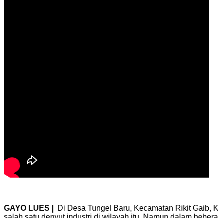
GAYO LUES |
Di Desa Tungel Baru, Kecamatan Rikit Gaib, K
salah satu denyut industri di wilayah itu. Namun dalam bebera