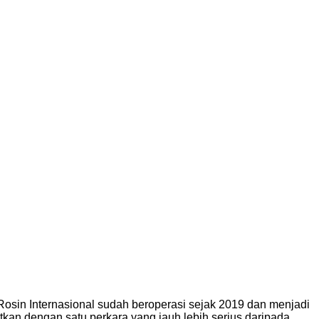
Rosin Internasional sudah beroperasi sejak 2019 dan menjadi
itkan dengan satu perkara yang jauh lebih serius daripada