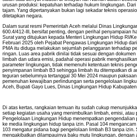
urusan produksi: kepatuhan terhadap hukum lingkungan. Dari 
tajam. Yang dipertanyakan bukan lagi sekadar teknis operasion
ditetapkan negara.
Dalam surat resmi Pemerintah Aceh melalui Dinas Lingkunga
600.4/412-III, bersifat penting, dengan perihal penyampaian 
Surat yang ditujukan kepada Menteri Lingkungan Hidup RI/K
Februari 2025 oleh Pejabat Pengawas Lingkungan Hidup da
PMA itu diduga melakukan sejumlah pelanggaran terhadap pe
ringan. Luas area pabrik dinilai tidak sesuai dengan dokum
limbah dan udara emisi, padahal operasi pabrik menghasilkan 
parameter lingkungan, tidak memenuhi ketentuan teknis peng
penyimpanan limbah B3 sehingga limbah itu ditempatkan di 
teguran sebelumnya tertanggal 30 Mei 2024 maupun paksaan p
pemenuhan kewajiban perlindungan serta pengelolaan lingkun
Aceh, Bupati Gayo Lues, Dinas Lingkungan Hidup Kabupaten 
Di atas kertas, rangkaian temuan itu sudah cukup menunjukka
setiap kegiatan usaha yang menimbulkan limbah, emisi, ata
Pengelolaan Lingkungan Hidup menempatkan pengendalian pe
ke media lingkungan hidup tanpa izin. Pasal 104 mengancam 
103 mengatur pidana bagi pengelolaan limbah B3 tanpa izin.
mengakibatkan dilampauinya baku mutu lingkungan, dengan an