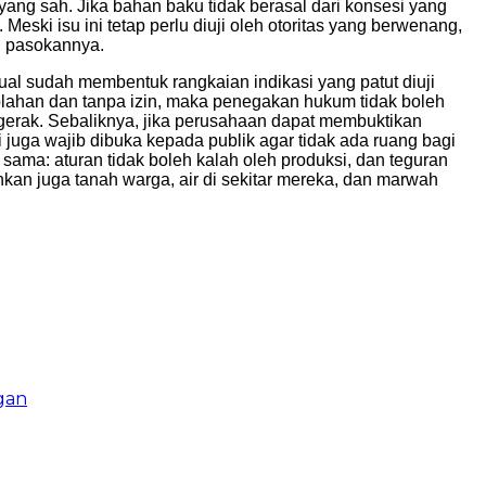
ng sah. Jika bahan baku tidak berasal dari konsesi yang
eski isu ini tetap perlu diuji oleh otoritas yang berwenang,
lu pasokannya.
visual sudah membentuk rangkaian indikasi yang patut diuji
lahan dan tanpa izin, maka penegakan hukum tidak boleh
ergerak. Sebaliknya, jika perusahaan dapat membuktikan
juga wajib dibuka kepada publik agar tidak ada ruang bagi
 sama: aturan tidak boleh kalah oleh produksi, dan teguran
nkan juga tanah warga, air di sekitar mereka, dan marwah
gan