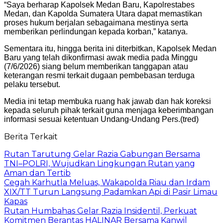
“Saya berharap Kapolsek Medan Baru, Kapolrestabes
Medan, dan Kapolda Sumatera Utara dapat memastikan
proses hukum berjalan sebagaimana mestinya serta
memberikan perlindungan kepada korban,” katanya.
Sementara itu, hingga berita ini diterbitkan, Kapolsek Medan
Baru yang telah dikonfirmasi awak media pada Minggu
(7/6/2026) siang belum memberikan tanggapan atau
keterangan resmi terkait dugaan pembebasan terduga
pelaku tersebut.
Media ini tetap membuka ruang hak jawab dan hak koreksi
kepada seluruh pihak terkait guna menjaga keberimbangan
informasi sesuai ketentuan Undang-Undang Pers.(tred)
Berita Terkait
Rutan Tarutung Gelar Razia Gabungan Bersama
TNI–POLRI, Wujudkan Lingkungan Rutan yang
Aman dan Tertib
Cegah Karhutla Meluas, Wakapolda Riau dan Irdam
XIX/TT Turun Langsung Padamkan Api di Pasir Limau
Kapas
Rutan Humbahas Gelar Razia Insidentil, Perkuat
Komitmen Berantas HALINAR Bersama Kanwil