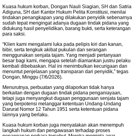
Kuasa hukum korban, Dongan Nauli Siagian, SH dan Satria
Adiguna, SH dari Kantor Hukum Pelita Konstitusi, menilai
tindakan penangkapan yang dilakukan penyidik sebenarnya
sudah tepat mengingat adanya dugaan tindak pidana yang
didukung hasil penyelidikan, barang bukti, serta keterangan
para saksi.
“Klien kami mengalami luka pada pelipis kiri dan kanan,
bibir, serta tengkuk akibat pukulan dan serangan
menggunakan senjata tajam. Yang menjadi pertanyaan
besar bagi kami, mengapa setelah diamankan justru pelaku
kembali dibebaskan. Hal ini menimbulkan kecurigaan dan
menuntut penjelasan yang transparan dari penyidik,” tegas
Dongan, Minggu (7/6/2026).
Menurutnya, perbuatan yang dilaporkan tidak hanya
berkaitan dengan dugaan tindak pidana penganiayaan,
tetapi juga menyangkut dugaan penggunaan senjata tajam
yang berpotensi melanggar ketentuan Undang-Undang
Darurat Nomor 12 Tahun 1951 serta ketentuan pidana
lainnya yang berlaku.
Kuasa hukum korban juga menyatakan akan menempuh
langkah hukum dan pengawasan terhadap proses
penanganan perkara tersebut. Mereka meminta agar