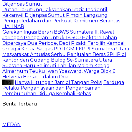
Ditjenpas Sumut
Rutan Tarutung Laksanakan Razia Insidentil,
Kakanwil Ditjenpas Sumut Pimpin Langsung
Penggeledahan dan Perkuat Komitmen Berantas
HALINAR
Gerakan Irigasi Bersih BBWS Sumatera II, Rawat
Jaringan Pengairan untuk 18.500 Hektare Lahan
Dipercaya Dua Periode, Dedi Rizaldi Terpilih Kembali
sebagai Ketua Satgas PD II GM FKPPI Sumatera Utara
Masyarakat Antusias Serbu Penjualan Beras SPHP di
Kantor dan Gudang Bulog Se-Sumatera Utara
Suasana Haru Selimuti Tahlilan Malam Ketiga
Almarhum Teuku Iwan Yoesward, Warga Blok 6
Helvetia Bersatu dalam Doa
Tag :
Hanya Hitungan Jam di Tangan Polisi
Terduga
Pelaku Penganiayaan dan Pengancaman
Pembunuhan Diduga Kembali Bebas
Berita Terbaru
MEDAN