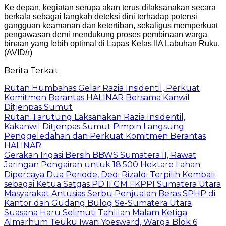
Ke depan, kegiatan serupa akan terus dilaksanakan secara
berkala sebagai langkah deteksi dini terhadap potensi
gangguan keamanan dan ketertiban, sekaligus memperkuat
pengawasan demi mendukung proses pembinaan warga
binaan yang lebih optimal di Lapas Kelas IIA Labuhan Ruku.
(AVID/r)
Berita Terkait
Rutan Humbahas Gelar Razia Insidentil, Perkuat
Komitmen Berantas HALINAR Bersama Kanwil
Ditjenpas Sumut
Rutan Tarutung Laksanakan Razia Insidentil,
Kakanwil Ditjenpas Sumut Pimpin Langsung
Penggeledahan dan Perkuat Komitmen Berantas
HALINAR
Gerakan Irigasi Bersih BBWS Sumatera II, Rawat
Jaringan Pengairan untuk 18.500 Hektare Lahan
Dipercaya Dua Periode, Dedi Rizaldi Terpilih Kembali
sebagai Ketua Satgas PD II GM FKPPI Sumatera Utara
Masyarakat Antusias Serbu Penjualan Beras SPHP di
Kantor dan Gudang Bulog Se-Sumatera Utara
Suasana Haru Selimuti Tahlilan Malam Ketiga
Almarhum Teuku Iwan Yoesward, Warga Blok 6