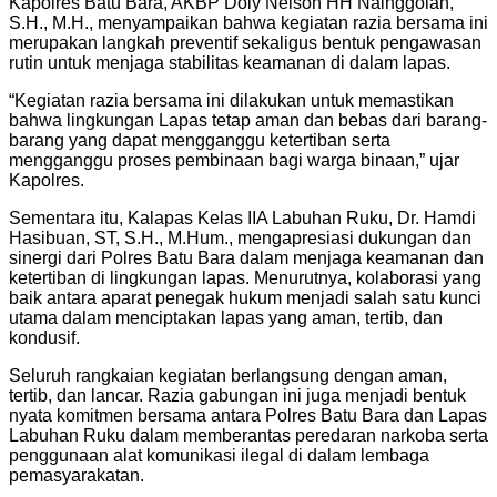
Kapolres Batu Bara, AKBP Doly Nelson HH Nainggolan,
S.H., M.H., menyampaikan bahwa kegiatan razia bersama ini
merupakan langkah preventif sekaligus bentuk pengawasan
rutin untuk menjaga stabilitas keamanan di dalam lapas.
“Kegiatan razia bersama ini dilakukan untuk memastikan
bahwa lingkungan Lapas tetap aman dan bebas dari barang-
barang yang dapat mengganggu ketertiban serta
mengganggu proses pembinaan bagi warga binaan,” ujar
Kapolres.
Sementara itu, Kalapas Kelas IIA Labuhan Ruku, Dr. Hamdi
Hasibuan, ST, S.H., M.Hum., mengapresiasi dukungan dan
sinergi dari Polres Batu Bara dalam menjaga keamanan dan
ketertiban di lingkungan lapas. Menurutnya, kolaborasi yang
baik antara aparat penegak hukum menjadi salah satu kunci
utama dalam menciptakan lapas yang aman, tertib, dan
kondusif.
Seluruh rangkaian kegiatan berlangsung dengan aman,
tertib, dan lancar. Razia gabungan ini juga menjadi bentuk
nyata komitmen bersama antara Polres Batu Bara dan Lapas
Labuhan Ruku dalam memberantas peredaran narkoba serta
penggunaan alat komunikasi ilegal di dalam lembaga
pemasyarakatan.