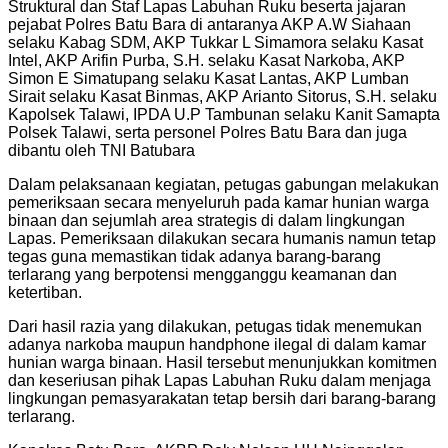
Struktural dan Staf Lapas Labuhan Ruku beserta jajaran
pejabat Polres Batu Bara di antaranya AKP A.W Siahaan
selaku Kabag SDM, AKP Tukkar L Simamora selaku Kasat
Intel, AKP Arifin Purba, S.H. selaku Kasat Narkoba, AKP
Simon E Simatupang selaku Kasat Lantas, AKP Lumban
Sirait selaku Kasat Binmas, AKP Arianto Sitorus, S.H. selaku
Kapolsek Talawi, IPDA U.P Tambunan selaku Kanit Samapta
Polsek Talawi, serta personel Polres Batu Bara dan juga
dibantu oleh TNI Batubara
Dalam pelaksanaan kegiatan, petugas gabungan melakukan
pemeriksaan secara menyeluruh pada kamar hunian warga
binaan dan sejumlah area strategis di dalam lingkungan
Lapas. Pemeriksaan dilakukan secara humanis namun tetap
tegas guna memastikan tidak adanya barang-barang
terlarang yang berpotensi mengganggu keamanan dan
ketertiban.
Dari hasil razia yang dilakukan, petugas tidak menemukan
adanya narkoba maupun handphone ilegal di dalam kamar
hunian warga binaan. Hasil tersebut menunjukkan komitmen
dan keseriusan pihak Lapas Labuhan Ruku dalam menjaga
lingkungan pemasyarakatan tetap bersih dari barang-barang
terlarang.