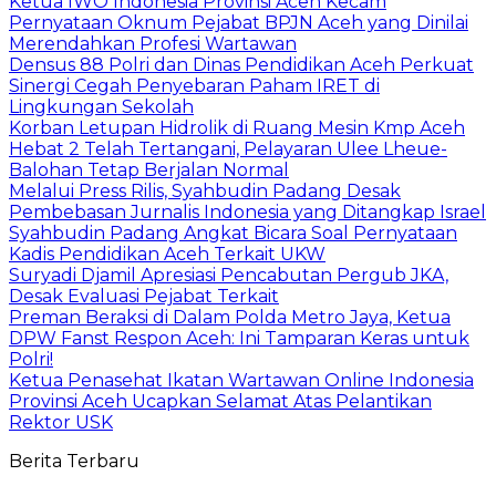
Ketua IWO Indonesia Provinsi Aceh Kecam
Pernyataan Oknum Pejabat BPJN Aceh yang Dinilai
Merendahkan Profesi Wartawan
Densus 88 Polri dan Dinas Pendidikan Aceh Perkuat
Sinergi Cegah Penyebaran Paham IRET di
Lingkungan Sekolah
Korban Letupan Hidrolik di Ruang Mesin Kmp Aceh
Hebat 2 Telah Tertangani, Pelayaran Ulee Lheue-
Balohan Tetap Berjalan Normal
Melalui Press Rilis, Syahbudin Padang Desak
Pembebasan Jurnalis Indonesia yang Ditangkap Israel
Syahbudin Padang Angkat Bicara Soal Pernyataan
Kadis Pendidikan Aceh Terkait UKW
Suryadi Djamil Apresiasi Pencabutan Pergub JKA,
Desak Evaluasi Pejabat Terkait
Preman Beraksi di Dalam Polda Metro Jaya, Ketua
DPW Fanst Respon Aceh: Ini Tamparan Keras untuk
Polri!
Ketua Penasehat Ikatan Wartawan Online Indonesia
Provinsi Aceh Ucapkan Selamat Atas Pelantikan
Rektor USK
Berita Terbaru