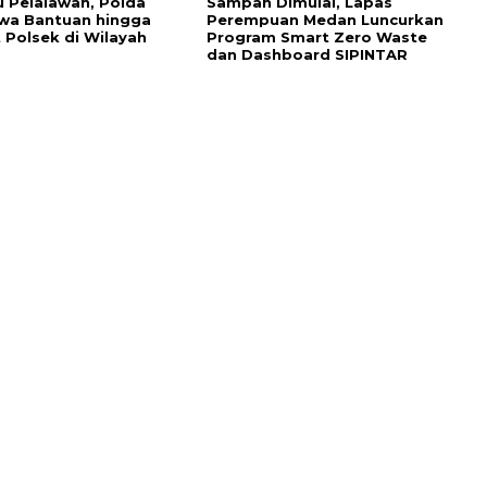
 Pelalawan, Polda
Sampah Dimulai, Lapas
wa Bantuan hingga
Perempuan Medan Luncurkan
 Polsek di Wilayah
Program Smart Zero Waste
dan Dashboard SIPINTAR