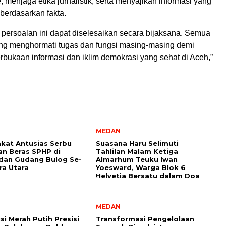
, menjaga etika jurnalistik, serta menyajikan informasi yang
berdasarkan fakta.
 persoalan ini dapat diselesaikan secara bijaksana. Semua
ling menghormati tugas dan fungsi masing-masing demi
erbukaan informasi dan iklim demokrasi yang sehat di Aceh,”
MEDAN
kat Antusias Serbu
Suasana Haru Selimuti
an Beras SPHP di
Tahlilan Malam Ketiga
dan Gudang Bulog Se-
Almarhum Teuku Iwan
a Utara
Yoesward, Warga Blok 6
Helvetia Bersatu dalam Doa
MEDAN
si Merah Putih Presisi
Transformasi Pengelolaan