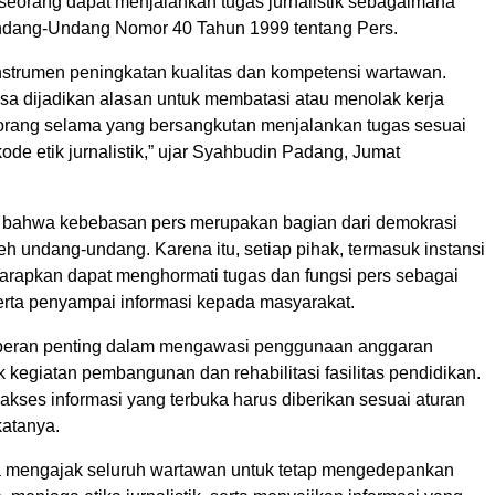
eorang dapat menjalankan tugas jurnalistik sebagaimana
ndang-Undang Nomor 40 Tahun 1999 tentang Pers.
strumen peningkatan kualitas dan kompetensi wartawan.
isa dijadikan alasan untuk membatasi atau menolak kerja
seorang selama yang bersangkutan menjalankan tugas sesuai
ode etik jurnalistik,” ujar Syahbudin Padang, Jumat
 bahwa kebebasan pers merupakan bagian dari demokrasi
eh undang-undang. Karena itu, setiap pihak, termasuk instansi
harapkan dapat menghormati tugas dan fungsi pers sebagai
serta penyampai informasi kepada masyarakat.
 peran penting dalam mengawasi penggunaan anggaran
k kegiatan pembangunan dan rehabilitasi fasilitas pendidikan.
 akses informasi yang terbuka harus diberikan sesuai aturan
katanya.
 mengajak seluruh wartawan untuk tetap mengedepankan