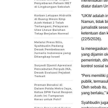
menentukan ses
Penyebaran Paham IRET
diatur dalam U
di Lingkungan Sekolah
Korban Letupan Hidrolik
“UKW adalah in
di Ruang Mesin Kmp
Namun, tidak b
Aceh Hebat 2 Telah
Tertangani, Pelayaran
jurnalistik se
Ulee Lheue-Balohan
ketentuan dan k
Tetap Berjalan Normal
(22/5/2026).
Melalui Press Rilis,
Syahbudin Padang
Ia menegaskan
Desak Pembebasan
Jurnalis Indonesia yang
yang dijamin ol
Ditangkap Israel
pemerintah, di
Suryadi Djamil Apresiasi
kontrol sosial 
Pencabutan Pergub JKA,
Desak Evaluasi Pejabat
“Pers memiliki
Terkait
publik, termasu
Preman Beraksi di
Oleh sebab itu,
Dalam Polda Metro Jaya,
Ketua DPW Fanst Respon
yang berlaku,” 
Aceh: Ini Tamparan
Keras untuk Polri!
Syahbudin juga
Ketua Penasehat Ikatan