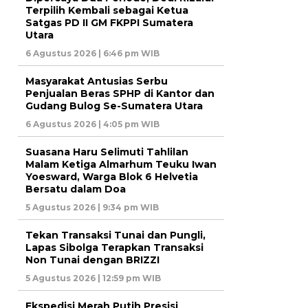
Terpilih Kembali sebagai Ketua
Satgas PD II GM FKPPI Sumatera
Utara
6 Agustus 2026 | 6:46 pm WIB
Masyarakat Antusias Serbu
Penjualan Beras SPHP di Kantor dan
Gudang Bulog Se-Sumatera Utara
6 Agustus 2026 | 4:05 pm WIB
Suasana Haru Selimuti Tahlilan
Malam Ketiga Almarhum Teuku Iwan
Yoesward, Warga Blok 6 Helvetia
Bersatu dalam Doa
5 Agustus 2026 | 9:34 pm WIB
Tekan Transaksi Tunai dan Pungli,
Lapas Sibolga Terapkan Transaksi
Non Tunai dengan BRIZZI
5 Agustus 2026 | 12:59 pm WIB
Ekspedisi Merah Putih Presisi