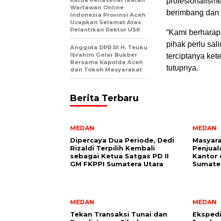
profesionalisme
Wartawan Online
berimbang dan 
Indonesia Provinsi Aceh
Ucapkan Selamat Atas
Pelantikan Rektor USK
“Kami berharap
pihak perlu sa
Anggota DPR RI H. Teuku
Ibrahim Gelar Bukber
terciptanya ket
Bersama Kapolda Aceh
tutupnya.
dan Tokoh Masyarakat
Berita Terbaru
MEDAN
MEDAN
Dipercaya Dua Periode, Dedi
Masyara
Rizaldi Terpilih Kembali
Penjual
sebagai Ketua Satgas PD II
Kantor 
GM FKPPI Sumatera Utara
Sumater
MEDAN
MEDAN
Tekan Transaksi Tunai dan
Ekspedi