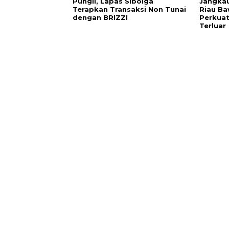
Pungli, Lapas Sibolga
Jangkau
Terapkan Transaksi Non Tunai
Riau Ba
dengan BRIZZI
Perkuat
Terluar