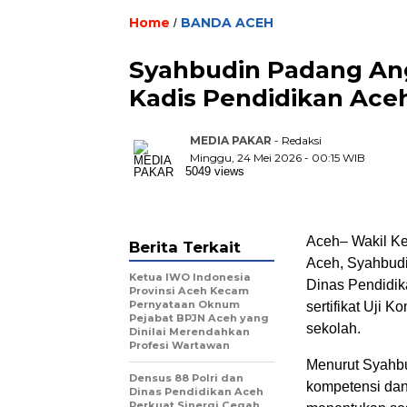
Home
BANDA ACEH
/
Syahbudin Padang Ang
Kadis Pendidikan Ace
MEDIA PAKAR
- Redaksi
Minggu, 24 Mei 2026 - 00:15 WIB
5049 views
Aceh– Wakil Ke
Berita Terkait
Aceh, Syahbudi
Ketua IWO Indonesia
Dinas Pendidik
Provinsi Aceh Kecam
Pernyataan Oknum
sertifikat Uji 
Pejabat BPJN Aceh yang
sekolah.
Dinilai Merendahkan
Profesi Wartawan
Menurut Syahb
Densus 88 Polri dan
kompetensi dan
Dinas Pendidikan Aceh
Perkuat Sinergi Cegah