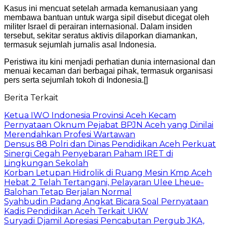
Kasus ini mencuat setelah armada kemanusiaan yang
membawa bantuan untuk warga sipil disebut dicegat oleh
militer Israel di perairan internasional. Dalam insiden
tersebut, sekitar seratus aktivis dilaporkan diamankan,
termasuk sejumlah jurnalis asal Indonesia.
Peristiwa itu kini menjadi perhatian dunia internasional dan
menuai kecaman dari berbagai pihak, termasuk organisasi
pers serta sejumlah tokoh di Indonesia.[]
Berita Terkait
Ketua IWO Indonesia Provinsi Aceh Kecam
Pernyataan Oknum Pejabat BPJN Aceh yang Dinilai
Merendahkan Profesi Wartawan
Densus 88 Polri dan Dinas Pendidikan Aceh Perkuat
Sinergi Cegah Penyebaran Paham IRET di
Lingkungan Sekolah
Korban Letupan Hidrolik di Ruang Mesin Kmp Aceh
Hebat 2 Telah Tertangani, Pelayaran Ulee Lheue-
Balohan Tetap Berjalan Normal
Syahbudin Padang Angkat Bicara Soal Pernyataan
Kadis Pendidikan Aceh Terkait UKW
Suryadi Djamil Apresiasi Pencabutan Pergub JKA,