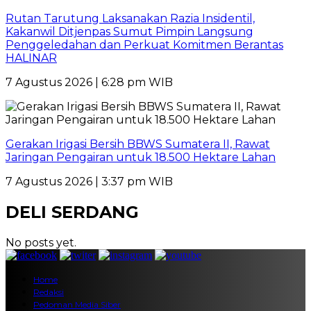
Rutan Tarutung Laksanakan Razia Insidentil,
Kakanwil Ditjenpas Sumut Pimpin Langsung
Penggeledahan dan Perkuat Komitmen Berantas
HALINAR
7 Agustus 2026 | 6:28 pm WIB
Gerakan Irigasi Bersih BBWS Sumatera II, Rawat
Jaringan Pengairan untuk 18.500 Hektare Lahan
7 Agustus 2026 | 3:37 pm WIB
DELI SERDANG
No posts yet.
Home
Redaksi
Pedoman Media Siber