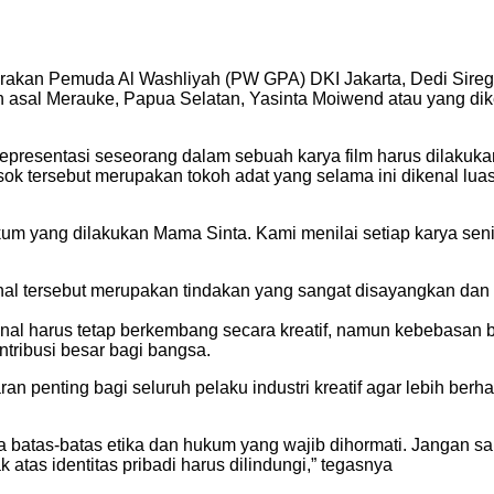
rakan Pemuda Al Washliyah (PW GPA) DKI Jakarta, Dedi Sire
 asal Merauke, Papua Selatan, Yasinta Moiwend atau yang di
representasi seseorang dalam sebuah karya film harus dilaku
osok tersebut merupakan tokoh adat yang selama ini dikenal lu
yang dilakukan Mama Sinta. Kami menilai setiap karya seni d
 hal tersebut merupakan tindakan yang sangat disayangkan dan
nal harus tetap berkembang secara kreatif, namun kebebasan 
ntribusi besar bagi bangsa.
 penting bagi seluruh pelaku industri kreatif agar lebih berh
 batas-batas etika dan hukum yang wajib dihormati. Jangan samp
atas identitas pribadi harus dilindungi,” tegasnya