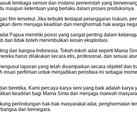
masuk lembaga sensor dan instansi pemerintah yang berwenang
idu maupun ketentuan yang berlaku dalam proses produksinya.
n film tersebut. Jika terbukti terdapat pelanggaran hukum, pe
angkan demi menjaga keadilan dan menghormati hak warga negara
at Papua memiliki posisi yang sangat penting dalam keberagam
b dan tidak boleh menimbulkan kesan eksploitasi.
ing dari bangsa Indonesia. Tokoh-tokoh adat seperti Mama Sin
ereka harus dilakukan secara etis, profesional, dan sesuai atu
ngusut laporan yang telah disampaikan secara objektif dan 
h insan perfilman untuk menjadikan peristiwa ini sebagai mom
, dan beretika. Kami percaya karya seni yang baik adalah kar
kkan keadilan bagi Mama Sinta dan menjaga marwah masyarakat
ng perlindungan hak-hak masyarakat adat, penghormatan ter
rbangsa dan bernegara.