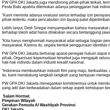
PW GPA DKI Jakarta juga mendorong pihak-pihak terkait, ter
Pesta Babi apabila ditemukan adanya pelanggaran hak indiv
“Kami meminta adanya evaluasi serius terhadap izin penayanga
pihak tertentu, maka pencabutan izin tayang patut dipertimb
Lebih lanjut, Dedi Siregar menyampaikan bahwa masyarakat ad
terhadap tokoh adat harus dilakukan secara bertanggung jawa
“Kita harus menghormati masyarakat adat sebagai bagian pent
masyarakat. Karena itu, segala bentuk penggunaan identitas m
PW GPA DKI Jakarta berharap aparat penegak hukum dapat me
pihak. Organisasi kepemudaan tersebut juga mengajak seluru
hak-hak individu dalam industri kreatif nasional.
“Indonesia membutuhkan industri film yang maju, berkualitas
itu, kami mendukung langkah-langkah yang bertujuan menega
PW GPA DKI Jakarta menegaskan komitmennya untuk menduku
yang adil dan berkeadaban dalam setiap aspek kehidupan be
Salam Hormat,
Pimpinan Wilayah
Gerakan Pemuda Al Washliyah Provinsi
DKI Jakarta