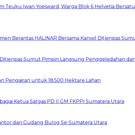
um Teuku Iwan Yoesward, Warga Blok 6 Helvetia Bersat
itmen Berantas HALINAR Bersama Kanwil Ditjenpas Sum
wil Ditjenpas Sumut Pimpin Langsung Penggeledahan d
gan Pengairan untuk 18.500 Hektare Lahan
sebagai Ketua Satgas PD II GM FKPPI Sumatera Utara
Kantor dan Gudang Bulog Se-Sumatera Utara