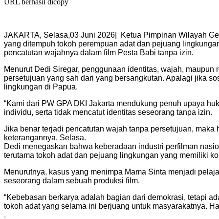
URL berhasil dicopy
JAKARTA, Selasa,03 Juni 2026| Ketua Pimpinan Wilayah Ge
yang ditempuh tokoh perempuan adat dan pejuang lingkungan
pencatutan wajahnya dalam film Pesta Babi tanpa izin.
Menurut Dedi Siregar, penggunaan identitas, wajah, maupun 
persetujuan yang sah dari yang bersangkutan. Apalagi jika s
lingkungan di Papua.
“Kami dari PW GPA DKI Jakarta mendukung penuh upaya hukum 
individu, serta tidak mencatut identitas seseorang tanpa izin.
Jika benar terjadi pencatutan wajah tanpa persetujuan, maka
keterangannya, Selasa.
Dedi menegaskan bahwa keberadaan industri perfilman nasio
terutama tokoh adat dan pejuang lingkungan yang memiliki ko
Menurutnya, kasus yang menimpa Mama Sinta menjadi pelajaran
seseorang dalam sebuah produksi film.
“Kebebasan berkarya adalah bagian dari demokrasi, tetapi ada
tokoh adat yang selama ini berjuang untuk masyarakatnya. Hak 
.