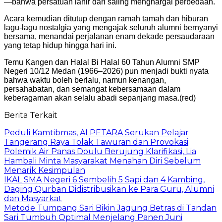
—bahwa persatuan lahir dari saling menghargai perbedaan.
Acara kemudian ditutup dengan ramah tamah dan hiburan
lagu-lagu nostalgia yang mengajak seluruh alumni bernyanyi
bersama, menandai perjalanan enam dekade persaudaraan
yang tetap hidup hingga hari ini.
Temu Kangen dan Halal Bi Halal 60 Tahun Alumni SMP
Negeri 10/12 Medan (1966–2026) pun menjadi bukti nyata
bahwa waktu boleh berlalu, namun kenangan,
persahabatan, dan semangat kebersamaan dalam
keberagaman akan selalu abadi sepanjang masa.(red)
Berita Terkait
Peduli Kamtibmas, ALPETARA Serukan Pelajar
Tangerang Raya Tolak Tawuran dan Provokasi
Polemik Air Panas Doulu Berujung Klarifikasi, Lia
Hambali Minta Masyarakat Menahan Diri Sebelum
Menarik Kesimpulan
IKAL SMA Negeri 6 Sembelih 5 Sapi dan 4 Kambing,
Daging Qurban Didistribusikan ke Para Guru, Alumni
dan Masyarkat
Metode Tumpang Sari Bikin Jagung Betras di Tandan
Sari Tumbuh Optimal Menjelang Panen Juni