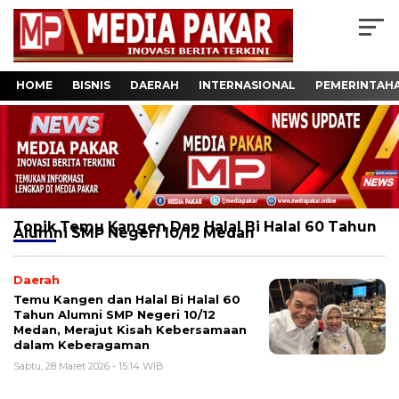
HOME
BISNIS
DAERAH
INTERNASIONAL
PEMERINTAH
Topik
Temu Kangen Dan Halal Bi Halal 60 Tahun
Alumni SMP Negeri 10/12 Medan
Daerah
Temu Kangen dan Halal Bi Halal 60
Tahun Alumni SMP Negeri 10/12
Medan, Merajut Kisah Kebersamaan
dalam Keberagaman
Sabtu, 28 Maret 2026 - 15:14 WIB