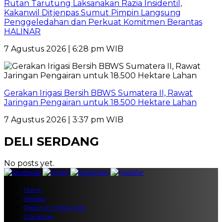
Rutan Tarutung Laksanakan Razia Insidentil,
Kakanwil Ditjenpas Sumut Pimpin Langsung
Penggeledahan dan Perkuat Komitmen Berantas
HALINAR
7 Agustus 2026 | 6:28 pm WIB
Gerakan Irigasi Bersih BBWS Sumatera II, Rawat
Jaringan Pengairan untuk 18.500 Hektare Lahan
7 Agustus 2026 | 3:37 pm WIB
DELI SERDANG
No posts yet.
Home
Redaksi
Pedoman Media Siber
Disclaimer