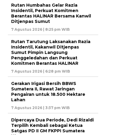
Rutan Humbahas Gelar Razia
Insidentil, Perkuat Komitmen
Berantas HALINAR Bersama Kanwil
Ditjenpas Sumut
7 Agustus 2026 | 8:25 pm WIB
Rutan Tarutung Laksanakan Razia
Insidentil, Kakanwil Ditjenpas
Sumut Pimpin Langsung
Penggeledahan dan Perkuat
Komitmen Berantas HALINAR
7 Agustus 2026 | 6:28 pm WIB
Gerakan Irigasi Bersih BBWS
Sumatera II, Rawat Jaringan
Pengairan untuk 18.500 Hektare
Lahan
7 Agustus 2026 | 3:37 pm WIB
Dipercaya Dua Periode, Dedi Rizaldi
Terpilih Kembali sebagai Ketua
Satgas PD II GM FKPPI Sumatera