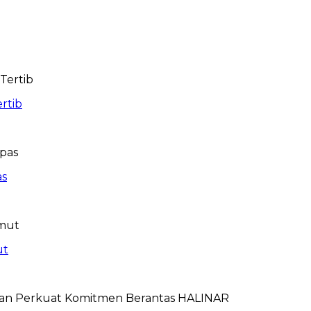
rtib
as
ut