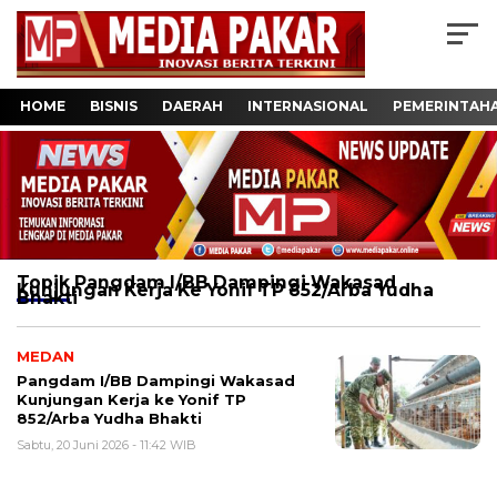
HOME
BISNIS
DAERAH
INTERNASIONAL
PEMERINTAH
Topik
Pangdam I/BB Dampingi Wakasad
Kunjungan Kerja Ke Yonif TP 852/Arba Yudha
Bhakti
MEDAN
Pangdam I/BB Dampingi Wakasad
Kunjungan Kerja ke Yonif TP
852/Arba Yudha Bhakti
Sabtu, 20 Juni 2026 - 11:42 WIB